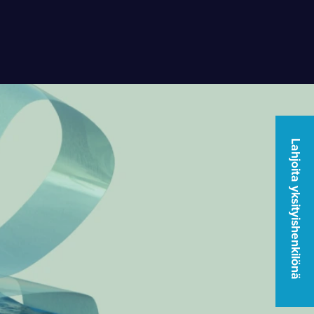
Lahjoita yksityishenkilönä