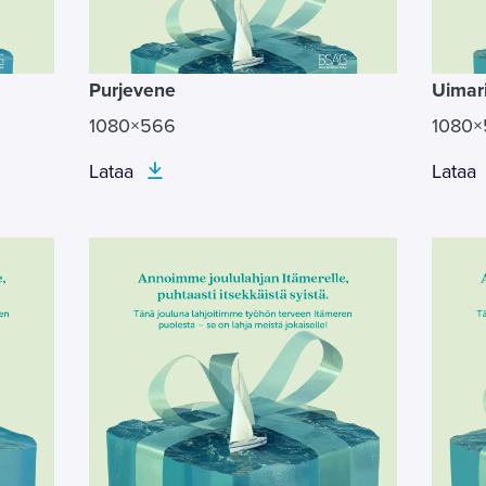
Purjevene
Uimar
1080×566
1080
Lataa
Lataa