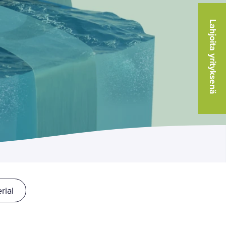
Lahjoita yrityksenä
rial