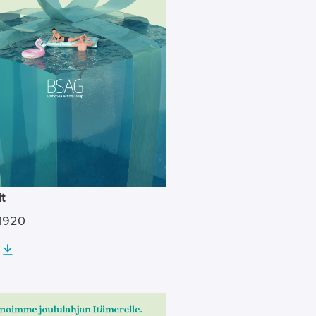
it
1920