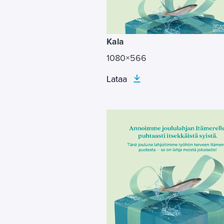
Kala
1080×566
Lataa