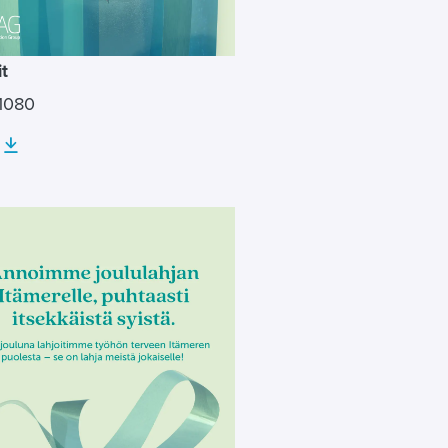
it
1080