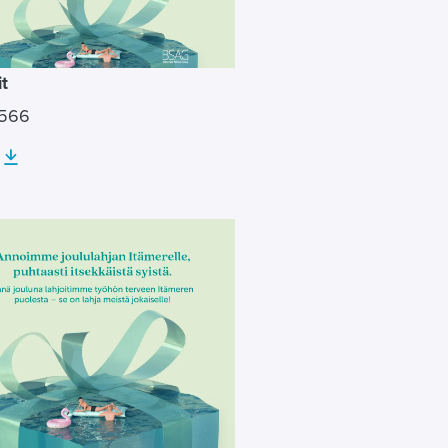
it
×566