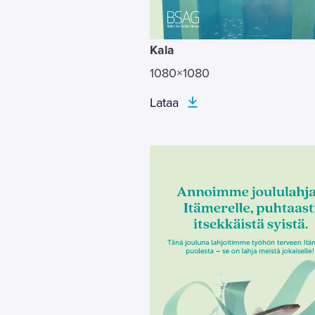
Kala
1080×1080
Lataa