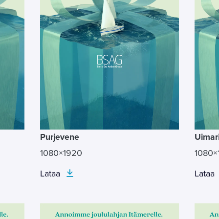
Purjevene
Uimar
1080×1920
1080×
Lataa
Lataa