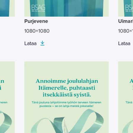
Purjevene
Uimar
1080×1080
1080×
Lataa
Lataa