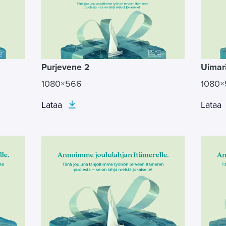
Purjevene 2
Uimari
1080×566
1080
Lataa
Lataa