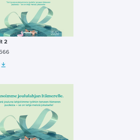
t 2
×566