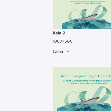
Kala 2
1080×566
Lataa