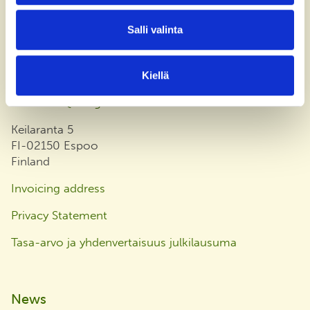
Contact us
Salli valinta
+358 (0)40 775 0686
office@bsag.fi
Kiellä
donations@bsag.fi
Keilaranta 5
FI-02150 Espoo
Finland
Invoicing address
Privacy Statement
Tasa-arvo ja yhdenvertaisuus julkilausuma
News