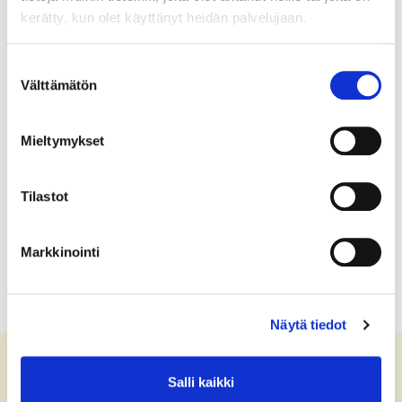
minimize the environmental impacts of sea
kerätty, kun olet käyttänyt heidän palvelujaan.
transportation. If successful, similar approach could
also be adopted to other sea areas where regional
Suostumuksen
features are of major importance.
Välttämätön
valinta
Mieltymykset
Tilastot
Markkinointi
Näytä tiedot
Salli kaikki