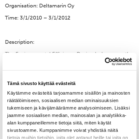
Organisation: Deltamarin Oy
Time: 3/1/2010 – 3/1/2012
Description:
The Environmental Efficiency Design Index currently
under development within IMO does not consider
specific regional features. Deltamarin commits to
develop a region specific index for the Baltic Sea
area. This index will reflect such specifics as short
Tämä sivusto käyttää evästeitä
sea shipping, frequent port calls, operation in
Käytämme evästeitä tarjoamamme sisällön ja mainosten
archipelago, seasonal ice cover, use of icebreaker
räätälöimiseen, sosiaalisen median ominaisuuksien
assistance, sensitivities of the environment.
tukemiseen ja kävijämäärämme analysoimiseen. Lisäksi
jaamme sosiaalisen median, mainosalan ja analytiikka-
To create a tool that can be used as a basis for port
and waterway fees in a way that the fees will
alan kumppaneillemme tietoja siitä, miten käytät
encourage sustainable shipping and ship technology.
sivustoamme. Kumppanimme voivat yhdistää näitä
It is expected that in long term this will help to
tietoja muihin tietoihin, joita olet antanut heille tai joita on