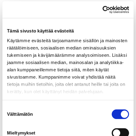
Description:
MTV MEDIA commits to raise awareness of the
Baltic Sea and BSAG foundation by using its
Tämä sivusto käyttää evästeitä
programming and TV channels and internet sites.
Käytämme evästeitä tarjoamamme sisällön ja mainosten
Objective of commitment is to raise general
räätälöimiseen, sosiaalisen median ominaisuuksien
awarenss of Baltic Sea and things made to protect it
tukemiseen ja kävijämäärämme analysoimiseen. Lisäksi
using mass media.
jaamme sosiaalisen median, mainosalan ja analytiikka-
alan kumppaneillemme tietoja siitä, miten käytät
sivustoamme. Kumppanimme voivat yhdistää näitä
tietoja muihin tietoihin, joita olet antanut heille tai joita on
kerätty, kun olet käyttänyt heidän palvelujaan.
Suostumuksen
Välttämätön
valinta
Mieltymykset