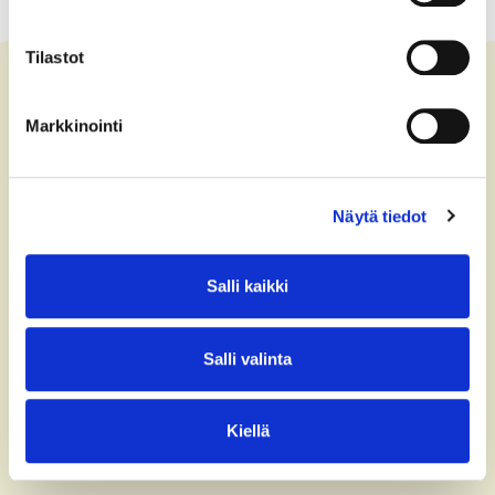
Tilastot
Markkinointi
Contact us
+358 (0)40 775 0686
Näytä tiedot
office@bsag.fi
Salli kaikki
donations@bsag.fi
Keilaranta 5
FI-02150 Espoo
Salli valinta
Finland
Invoicing address
Kiellä
Privacy Statement