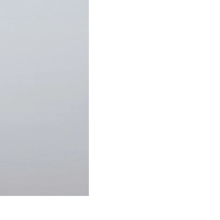
Salli kaikki
an
sen median,
Salli valinta
on kerätty,
Kiellä