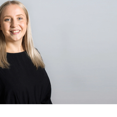
teitä
mamme sisällön ja mainosten räätälöimiseen, sosiaalisen medi
n ja kävijämäärämme analysoimiseen. Lisäksi jaamme sosiaali
alan kumppaneillemme tietoja siitä, miten käytät sivustoamme.
näitä tietoja muihin tietoihin, joita olet antanut heille tai joita 
palvelujaan.