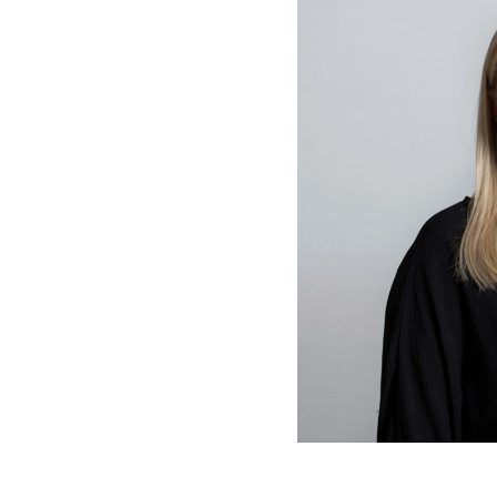
Tämä sivusto käyttää eväs
Käytämme evästeitä tarjoa
ominaisuuksien tukemisee
mainosalan ja analytiikka-
Kumppanimme voivat yhdistää 
kun olet käyttänyt heidän 