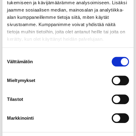
tukemiseen ja kävijämäärämme analysoimiseen. Lisäksi
jaamme sosiaalisen median, mainosalan ja analytiikka-
Regenerative Agriculture
alan kumppaneillemme tietoja siitä, miten käytät
sivustoamme. Kumppanimme voivat yhdistää näitä
tietoja muihin tietoihin, joita olet antanut heille tai joita on
Responsible Shipping
kerätty, kun olet käyttänyt heidän palvelujaan.
Marine Environment Protection
Suostumuksen
Välttämätön
valinta
Forestry
Mieltymykset
Tilastot
Markkinointi