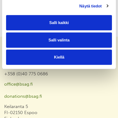
Näytä tiedot
Salli kaikki
Salli valinta
Kiellä
Contact us
+358 (0)40 775 0686
office@bsag.fi
donations@bsag.fi
Keilaranta 5
FI-02150 Espoo