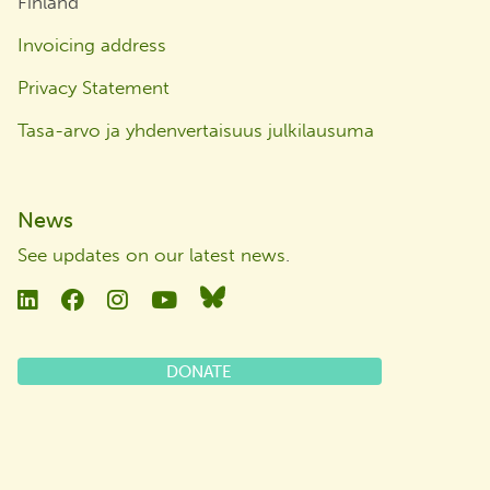
Finland
Invoicing address
Privacy Statement
Tasa-arvo ja yhdenvertaisuus julkilausuma
News
See updates on our latest news
.
Linkedin
Facebook
Instagram
YouTube
Bluesky
DONATE