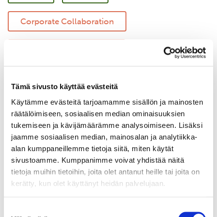
Corporate Collaboration
Regenerative Agriculture
Responsible Shipping
Tämä sivusto käyttää evästeitä
Käytämme evästeitä tarjoamamme sisällön ja mainosten
Marine Environment Protection
räätälöimiseen, sosiaalisen median ominaisuuksien
tukemiseen ja kävijämäärämme analysoimiseen. Lisäksi
Forestry
jaamme sosiaalisen median, mainosalan ja analytiikka-
alan kumppaneillemme tietoja siitä, miten käytät
sivustoamme. Kumppanimme voivat yhdistää näitä
tietoja muihin tietoihin, joita olet antanut heille tai joita on
kerätty, kun olet käyttänyt heidän palvelujaan.
Suostumuksen