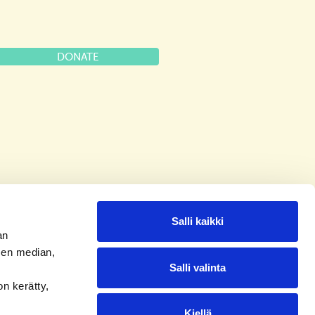
DONATE
Salli kaikki
an
sen median,
Salli valinta
on kerätty,
Kiellä