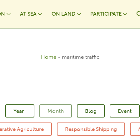
ON
AT⁠ SEA
ON LAND
PARTICIPATE
wn
Toggle Dropdown
Toggle Dropdown
Toggle Dropdown
Togg
Home
-
maritime traffic
Blog
Event
rative Agriculture
Responsible Shipping