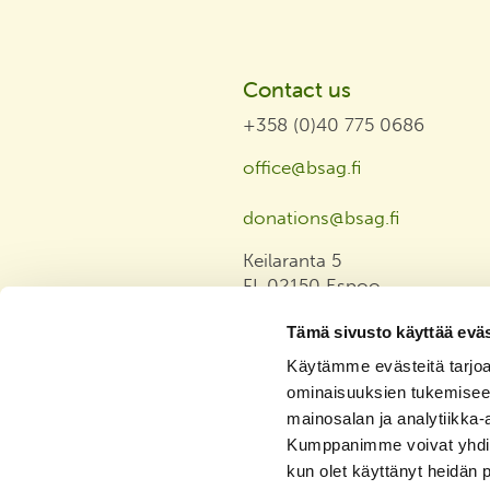
Contact us
+358 (0)40 775 0686
office@bsag.fi
donations@bsag.fi
Keilaranta 5
FI-02150 Espoo
Finland
Tämä sivusto käyttää eväs
Invoicing address
Käytämme evästeitä tarjoa
ominaisuuksien tukemisee
Privacy Statement
mainosalan ja analytiikka-
Tasa-arvo ja yhdenvertaisuus
Kumppanimme voivat yhdistää 
julkilausuma
kun olet käyttänyt heidän 