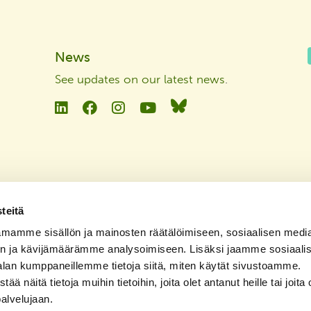
News
See updates on our latest news
.
Linkedin
Facebook
Instagram
YouTube
Bluesky
teitä
mamme sisällön ja mainosten räätälöimiseen, sosiaalisen medi
n ja kävijämäärämme analysoimiseen. Lisäksi jaamme sosiaali
alan kumppaneillemme tietoja siitä, miten käytät sivustoamme.
näitä tietoja muihin tietoihin, joita olet antanut heille tai joita 
palvelujaan.