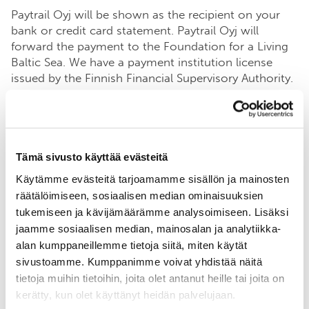
Paytrail Oyj will be shown as the recipient on your
bank or credit card statement. Paytrail Oyj will
forward the payment to the Foundation for a Living
Baltic Sea. We have a payment institution license
issued by the Finnish Financial Supervisory Authority.
For complaints, please contact Paytrail Oyj:
Paytrail Oyj, Business ID 2122839-7
Tämä sivusto käyttää evästeitä
Käytämme evästeitä tarjoamamme sisällön ja mainosten
Phone: +358 207 181 830
payments@paytrail.com
räätälöimiseen, sosiaalisen median ominaisuuksien
tukemiseen ja kävijämäärämme analysoimiseen. Lisäksi
Innova 2
jaamme sosiaalisen median, mainosalan ja analytiikka-
Lutakonaukio 7
alan kumppaneillemme tietoja siitä, miten käytät
40100 Jyväskylä
sivustoamme. Kumppanimme voivat yhdistää näitä
tietoja muihin tietoihin, joita olet antanut heille tai joita on
www.paytrail.com
kerätty, kun olet käyttänyt heidän palvelujaan.