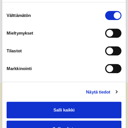
Suostumuksen
Välttämätön
valinta
Mieltymykset
Tilastot
Markkinointi
Näytä tiedot
Salli kaikki
Contact us
+358 (0)40 775 0686