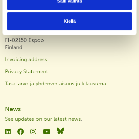
Salli valinta
office@bsag.fi
donations@bsag.fi
Kiellä
Keilaranta 5
FI-02150 Espoo
Finland
Invoicing address
Privacy Statement
Tasa-arvo ja yhdenvertaisuus julkilausuma
News
See updates on our latest news
.
Linkedin
Facebook
Instagram
YouTube
Bluesky