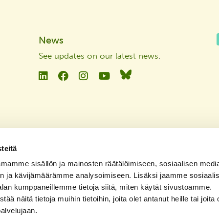
News
See updates on our latest news
.
Linkedin
Facebook
Instagram
YouTube
Bluesky
teitä
mamme sisällön ja mainosten räätälöimiseen, sosiaalisen medi
n ja kävijämäärämme analysoimiseen. Lisäksi jaamme sosiaali
alan kumppaneillemme tietoja siitä, miten käytät sivustoamme.
näitä tietoja muihin tietoihin, joita olet antanut heille tai joita 
palvelujaan.