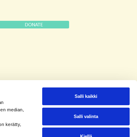
DONATE
Salli kaikki
an
sen median,
Salli valinta
on kerätty,
Kiellä