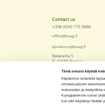
Contact us
+358 (0)40 775 0686
office@bsag.fi
donations@bsag.fi
Keilaranta 5
FI-02150 Espoo
Finland
Tämä sivusto käyttää eväs
Invoicing address
Käytämme evästeitä tarjoa
ominaisuuksien tukemisee
Privacy Statement
mainosalan ja analytiikka-
Tasa-arvo ja yhdenvertaisuus
Kumppanimme voivat yhdistää 
julkilausuma
kun olet käyttänyt heidän 