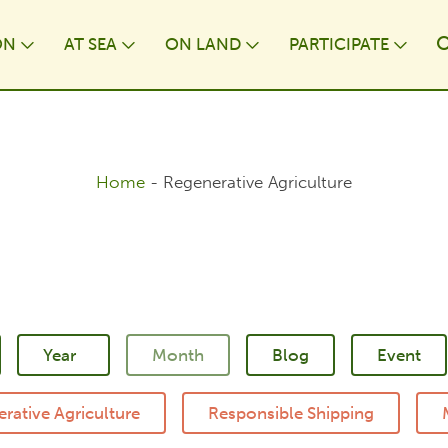
ON
AT⁠ SEA
ON LAND
PARTICIPATE
wn
Toggle Dropdown
Toggle Dropdown
Toggle Dropdown
Togg
Home
-
Regenerative Agriculture
Blog
Event
rative Agriculture
Responsible Shipping