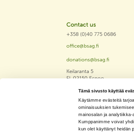
Contact us
+358 (0)40 775 0686
office@bsag.fi
donations@bsag.fi
Keilaranta 5
FI-02150 Espoo
Finland
Tämä sivusto käyttää eväs
Invoicing address
Käytämme evästeitä tarjoa
ominaisuuksien tukemisee
Privacy Statement
mainosalan ja analytiikka-
Tasa-arvo ja yhdenvertaisuus
Kumppanimme voivat yhdistää 
julkilausuma
kun olet käyttänyt heidän 