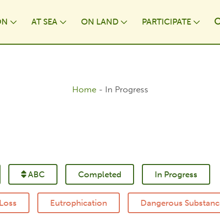
ON
AT⁠ SEA
ON LAND
PARTICIPATE
wn
Toggle Dropdown
Toggle Dropdown
Toggle Dropdown
Togg
Home
-
In Progress
Completed
In Progress
ABC
 Loss
Eutrophication
Dangerous Substanc