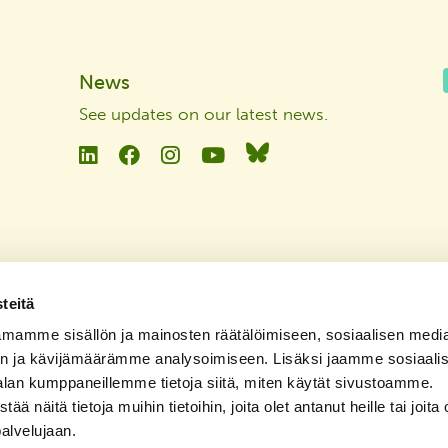
News
See updates on our latest news
.
Linkedin
Facebook
Instagram
YouTube
Bluesky
teitä
mamme sisällön ja mainosten räätälöimiseen, sosiaalisen medi
n ja kävijämäärämme analysoimiseen. Lisäksi jaamme sosiaali
alan kumppaneillemme tietoja siitä, miten käytät sivustoamme.
näitä tietoja muihin tietoihin, joita olet antanut heille tai joita 
palvelujaan.