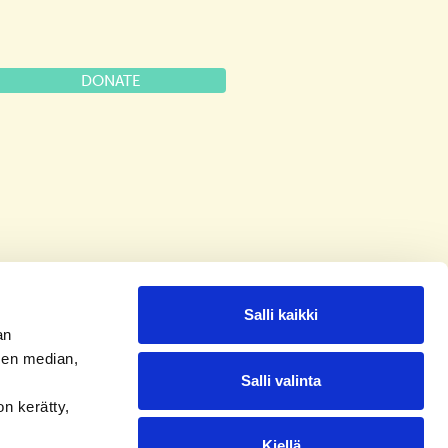
DONATE
Salli kaikki
an
sen median,
Salli valinta
on kerätty,
Kiellä