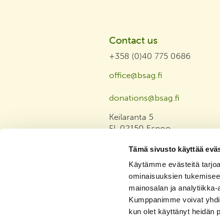
Contact us
+358 (0)40 775 0686
office@bsag.fi
donations@bsag.fi
Keilaranta 5
FI-02150 Espoo
Finland
Tämä sivusto käyttää eväs
Invoicing address
Käytämme evästeitä tarjoa
ominaisuuksien tukemisee
Privacy Statement
mainosalan ja analytiikka-
Tasa-arvo ja yhdenvertaisuus
Kumppanimme voivat yhdistää 
julkilausuma
kun olet käyttänyt heidän 