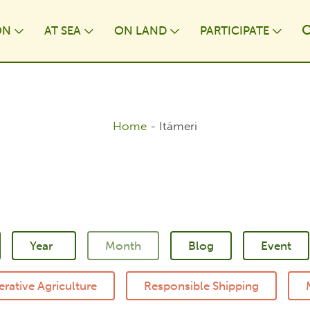
ON
AT⁠ SEA
ON LAND
PARTICIPATE
wn
Toggle Dropdown
Toggle Dropdown
Toggle Dropdown
Togg
Home
-
Itämeri
Blog
Event
rative Agriculture
Responsible Shipping