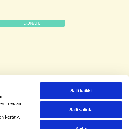
DONATE
Salli kaikki
an
sen median,
Salli valinta
on kerätty,
Kiellä