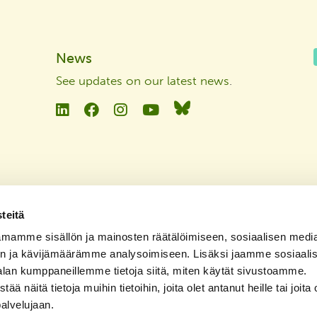
News
See updates on our latest news
.
Linkedin
Facebook
Instagram
YouTube
Bluesky
teitä
mamme sisällön ja mainosten räätälöimiseen, sosiaalisen medi
n ja kävijämäärämme analysoimiseen. Lisäksi jaamme sosiaali
alan kumppaneillemme tietoja siitä, miten käytät sivustoamme.
näitä tietoja muihin tietoihin, joita olet antanut heille tai joita 
palvelujaan.