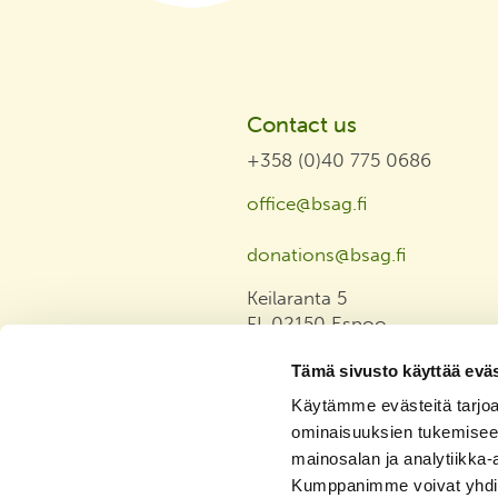
Contact us
+358 (0)40 775 0686
office@bsag.fi
donations@bsag.fi
Keilaranta 5
FI-02150 Espoo
Finland
Tämä sivusto käyttää eväs
Invoicing address
Käytämme evästeitä tarjoa
ominaisuuksien tukemisee
Privacy Statement
mainosalan ja analytiikka-
Tasa-arvo ja yhdenvertaisuus
Kumppanimme voivat yhdistää 