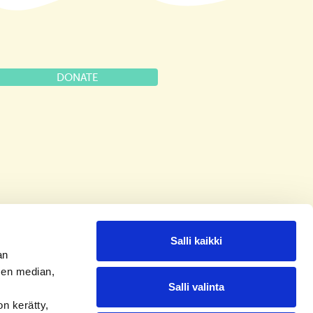
DONATE
Salli kaikki
an
sen median,
Salli valinta
on kerätty,