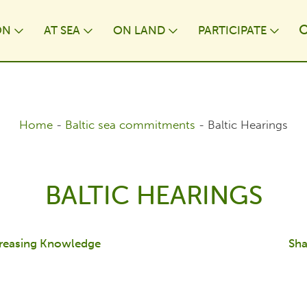
ON
AT⁠ SEA
ON LAND
PARTICIPATE
wn
Toggle Dropdown
Toggle Dropdown
Toggle Dropdown
Togg
Home
-
Baltic sea commitments
-
Baltic Hearings
BALTIC HEARINGS
reasing Knowledge
Sha