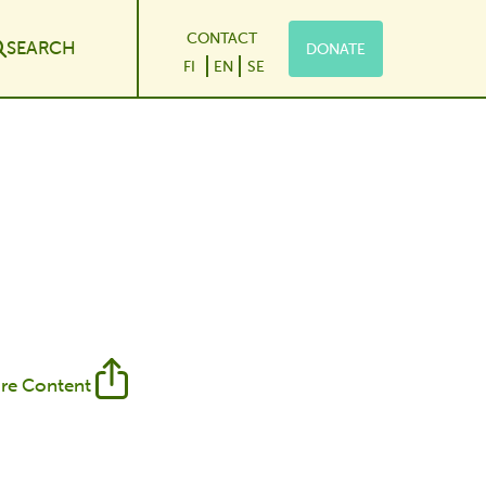
CONTACT
SEARCH
DONATE
le Dropdown
FI
EN
SE
re Content