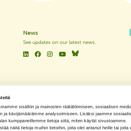
News
See updates on our latest news
.
Linkedin
Facebook
Instagram
YouTube
Bluesky
teitä
mamme sisällön ja mainosten räätälöimiseen, sosiaalisen medi
n ja kävijämäärämme analysoimiseen. Lisäksi jaamme sosiaali
alan kumppaneillemme tietoja siitä, miten käytät sivustoamme.
näitä tietoja muihin tietoihin, joita olet antanut heille tai joita 