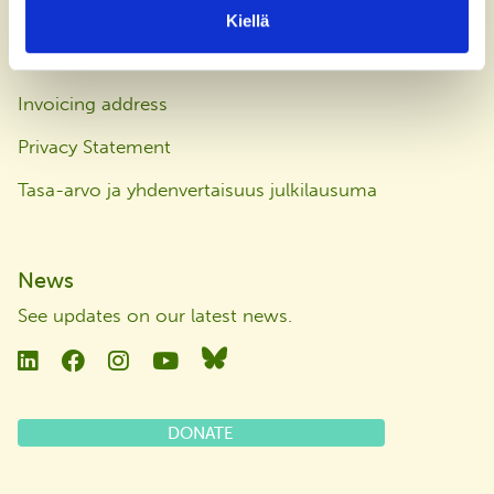
Keilaranta 5
Kiellä
FI-02150 Espoo
Finland
Invoicing address
Privacy Statement
Tasa-arvo ja yhdenvertaisuus julkilausuma
News
See updates on our latest news
.
Linkedin
Facebook
Instagram
YouTube
Bluesky
DONATE