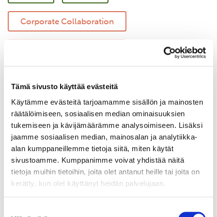
Corporate Collaboration
Regenerative Agriculture
Responsible Shipping
Tämä sivusto käyttää evästeitä
Käytämme evästeitä tarjoamamme sisällön ja mainosten
Marine Environment Protection
räätälöimiseen, sosiaalisen median ominaisuuksien
tukemiseen ja kävijämäärämme analysoimiseen. Lisäksi
Forestry
jaamme sosiaalisen median, mainosalan ja analytiikka-
alan kumppaneillemme tietoja siitä, miten käytät
sivustoamme. Kumppanimme voivat yhdistää näitä
tietoja muihin tietoihin, joita olet antanut heille tai joita on
kerätty, kun olet käyttänyt heidän palvelujaan.
Suostumuksen