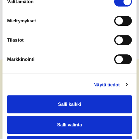
Välttämätön
valinta
Mieltymykset
Tilastot
Markkinointi
Näytä tiedot
Contact us
+358 (0)40 775 0686
Salli kaikki
office@bsag.fi
Salli valinta
donations@bsag.fi