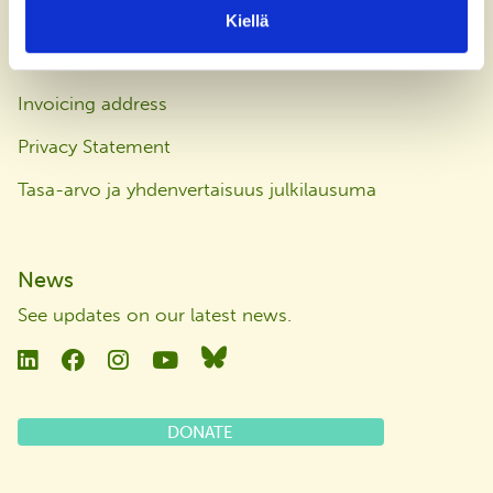
Keilaranta 5
Kiellä
FI-02150 Espoo
Finland
Invoicing address
Privacy Statement
Tasa-arvo ja yhdenvertaisuus julkilausuma
News
See updates on our latest news
.
Linkedin
Facebook
Instagram
YouTube
Bluesky
DONATE