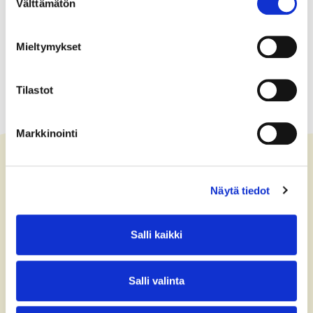
Välttämätön
valinta
Mieltymykset
Tilastot
Markkinointi
Näytä tiedot
Contact us
+358 (0)40 775 0686
Salli kaikki
office@bsag.fi
Salli valinta
donations@bsag.fi