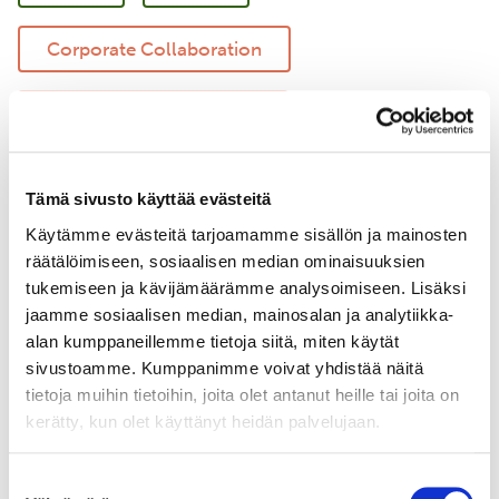
Corporate Collaboration
Regenerative Agriculture
Responsible Shipping
Tämä sivusto käyttää evästeitä
Käytämme evästeitä tarjoamamme sisällön ja mainosten
Marine Environment Protection
räätälöimiseen, sosiaalisen median ominaisuuksien
tukemiseen ja kävijämäärämme analysoimiseen. Lisäksi
Forestry
jaamme sosiaalisen median, mainosalan ja analytiikka-
alan kumppaneillemme tietoja siitä, miten käytät
sivustoamme. Kumppanimme voivat yhdistää näitä
tietoja muihin tietoihin, joita olet antanut heille tai joita on
kerätty, kun olet käyttänyt heidän palvelujaan.
Suostumuksen