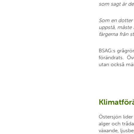
som sagt är de
Som en dotter ti
uppstå, måste F
färgerna från s
BSAG:s grågröna
förändrats. Öv
utan också män
Klimatfö
Östersjön lider
alger och tråd
växande, ljusb