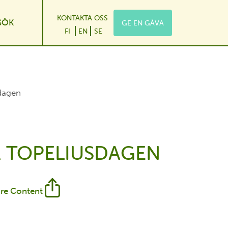
KONTAKTA OSS
SÖK
GE EN GÅVA
wn
e Dropdown
FI
EN
SE
dagen
Å TOPELIUSDAGEN
re Content