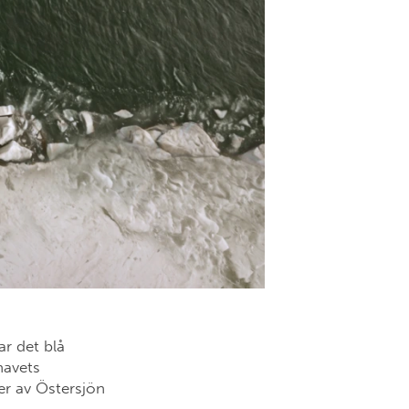
r det blå
havets
er av Östersjön