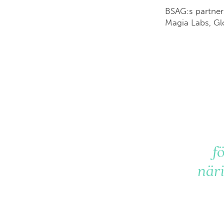
BSAG:s partner
Magia Labs, Gl
f
näri