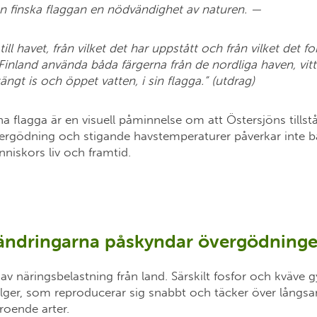
n finska flaggan en nödvändighet av naturen. —
ll havet, från vilket det har uppstått och från vilket det for
inland använda båda färgerna från de nordliga haven, vitt
tängt is och öppet vatten, i sin flagga.” (utdrag)
 flagga är en visuell påminnelse om att Östersjöns tillst
ergödning och stigande havstemperaturer påverkar inte b
niskors liv och framtid.
rändringarna påskyndar övergödnin
 av näringsbelastning från land. Särskilt fosfor och kväve
alger, som reproducerar sig snabbt och täcker över lång
eroende arter.