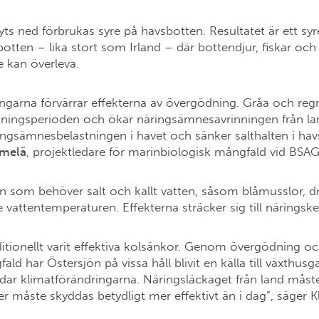
ts ned förbrukas syre på havsbotten. Resultatet är ett sy
otten – lika stort som Irland – där bottendjur, fiskar och
e kan överleva.
ngarna förvärrar effekterna av övergödning. Gråa och regn
kningsperioden och ökar näringsämnesavrinningen från land
ngsämnesbelastningen i havet och sänker salthalten i havs
emelä
, projektledare för marinbiologisk mångfald vid BSA
jön som behöver salt och kallt vatten, såsom blåmusslor, 
 vattentemperaturen. Effekterna sträcker sig till näringsk
itionellt varit effektiva kolsänkor. Genom övergödning oc
ld har Östersjön på vissa håll blivit en källa till växthusga
ndar klimatförändringarna. Näringsläckaget från land måst
r måste skyddas betydligt mer effektivt än i dag”, säger K