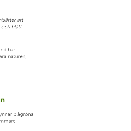
tsätter att
 och blått,
ånd har
ara naturen,
gen
 gynnar blågröna
sammare