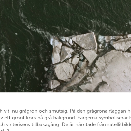
h vit, nu grågrön och smutsig. På den grågröna flaggan ha
av ett grönt kors på grå bakgrund. Färgerna symboliserar 
 vinterisens tillbakagång. De är hämtade från satellitbild