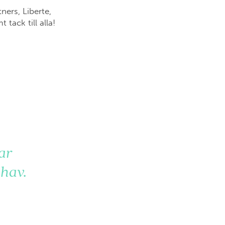
ers, Liberte,
ack till alla!
ar
 hav.