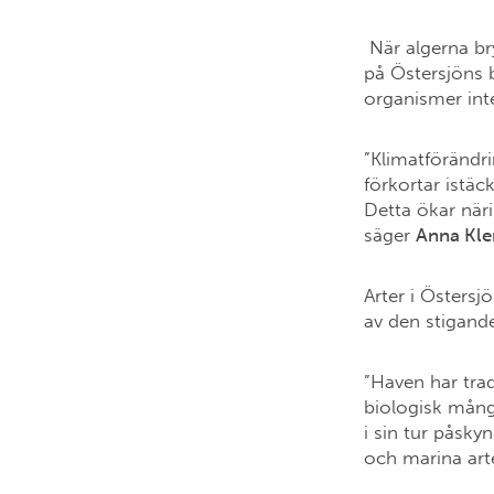
När algerna bry
på Östersjöns b
organismer int
”Klimatförändri
förkortar istäc
Detta ökar näri
säger
Anna Kl
Arter i Östers
av den stigande
”Haven har trad
biologisk mångfa
i sin tur påsky
och marina arte