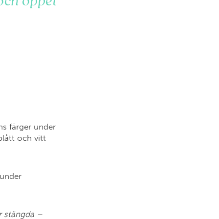
 och öppet
ns färger under
ått och vitt
under
är stängda –