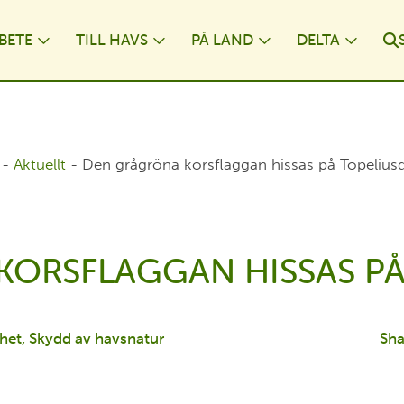
BETE
TILL HAVS
PÅ LAND
DELTA
ropdown
Toggle Dropdown
Toggle Dropdown
Toggle Dropdo
Toggl
-
Aktuellt
-
Den grågröna korsflaggan hissas på Topelius
ORSFLAGGAN HISSAS P
het
Skydd av havsnatur
Sha