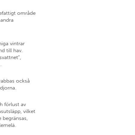
refattigt område
 andra
iga vintrar
 till hav.
vattnet”,
G.
drabbas också
edjorna.
h förlust av
sutsläpp, vilket
e begränsas,
lemelä.