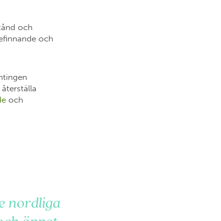
stånd och
efinnande och
antingen
 återställa
de
och
e nordliga