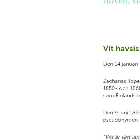
haven, vi
Vit havsis
Den 14 januari 
Zacharias Topel
1850- och 1860
som Finlands n
Den 9 juni 186
pseudonymen
”Vitt är vårt l