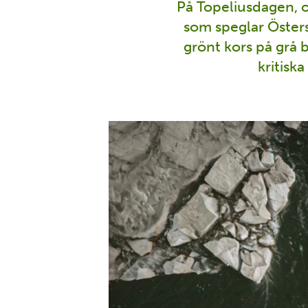
På Topeliusdagen, 
som speglar Östersj
grönt kors på grå
kritisk