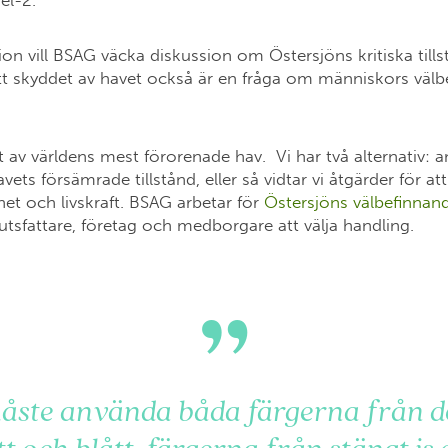
nel-2.
on vill BSAG väcka diskussion om Östersjöns kritiska till
 skyddet av havet också är en fråga om människors välb
t av världens mest förorenade hav. Vi har två alternativ: 
vets försämrade tillstånd, eller så vidtar vi åtgärder för att
et och livskraft. BSAG arbetar för
Östersjöns välbefinnan
tsfattare, företag och medborgare att välja handling.
”
åste använda båda färgerna från d