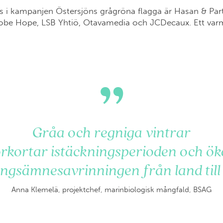
s i kampanjen Östersjöns grågröna flagga är Hasan & Partn
obe Hope, LSB Yhtiö, Otavamedia och JCDecaux. Ett varmt t
”
Gråa och regniga vintrar
örkortar istäckningsperioden och ök
ngsämnesavrinningen från land till
Anna Klemelä, projektchef, marinbiologisk mångfald, BSAG