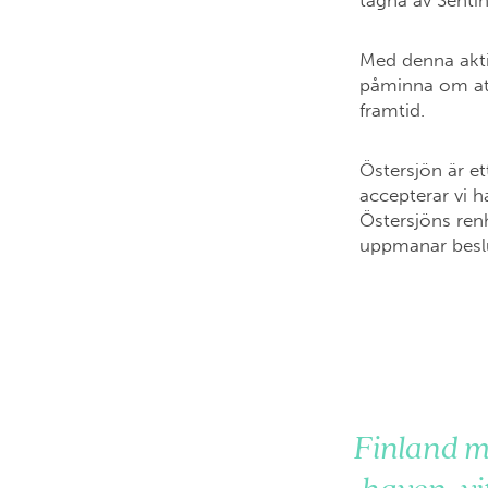
tagna av Senti
Med denna akti
påminna om att
framtid.
Östersjön är et
accepterar vi ha
Östersjöns renh
uppmanar beslu
Finland m