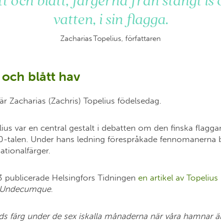
tt och blått, färgerna från stängt is
vatten, i sin flagga.
Zacharias Topelius, författaren
 och blått hav
är Zacharias (Zachris) Topelius födelsedag.
ius var en central gestalt i debatten om den finska flagga
-talen. Under hans ledning förespråkade fennomanerna bl
ationalfärger.
3 publicerade Helsingfors Tidningen
en artikel av Topelius
Undecumque
.
ands färg under de sex iskalla månaderna när våra hamnar 