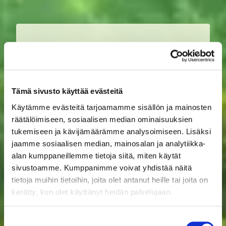
TILL HAVS
Vi startade Ship Waste Action-
samarbetet, där avloppsvatten från
Tämä sivusto käyttää evästeitä
lastfartyg omvandlas till bland annat
Käytämme evästeitä tarjoamamme sisällön ja mainosten
biogas. Genom samarbete kan vi minska
räätälöimiseen, sosiaalisen median ominaisuuksien
näringsutsläppen i havet, samtidigt som
tukemiseen ja kävijämäärämme analysoimiseen. Lisäksi
vi främjar cirkulär ekonomi.
jaamme sosiaalisen median, mainosalan ja analytiikka-
alan kumppaneillemme tietoja siitä, miten käytät
sivustoamme. Kumppanimme voivat yhdistää näitä
tietoja muihin tietoihin, joita olet antanut heille tai joita on
kerätty, kun olet käyttänyt heidän palvelujaan.
Suostumuksen