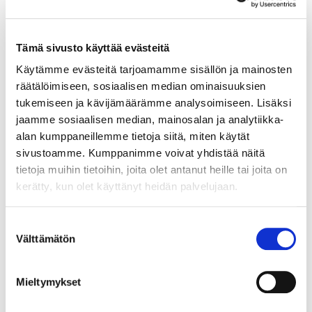
anton.lehtinen@bsag.fi
Tämä sivusto käyttää evästeitä
Käytämme evästeitä tarjoamamme sisällön ja mainosten
räätälöimiseen, sosiaalisen median ominaisuuksien
Elisa Vainio
tukemiseen ja kävijämäärämme analysoimiseen. Lisäksi
Vetenskapsexpert
jaamme sosiaalisen median, mainosalan ja analytiikka-
+358 40 151 2146
alan kumppaneillemme tietoja siitä, miten käytät
sivustoamme. Kumppanimme voivat yhdistää näitä
elisa.vainio@bsag.fi
tietoja muihin tietoihin, joita olet antanut heille tai joita on
kerätty, kun olet käyttänyt heidän palvelujaan.
Suostumuksen
Kirsi Brück
Välttämätön
valinta
Specialist
+358 40 012 9558
Mieltymykset
kirsi.bruck@bsag.fi