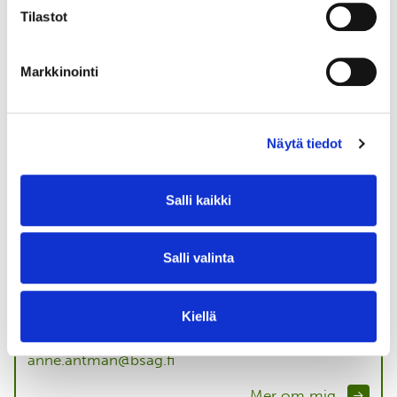
Tilastot
Markkinointi
Kaj Granholm
Projektchef, regenerativt jordbruk, EU-ärenden
Näytä tiedot
+358 46 850 9208
kaj.granholm@bsag.fi
Salli kaikki
Salli valinta
Anne Antman
Projektchef, regenerativt jordbruk
Kiellä
+358 40 650 3690
anne.antman@bsag.fi
Mer om mig