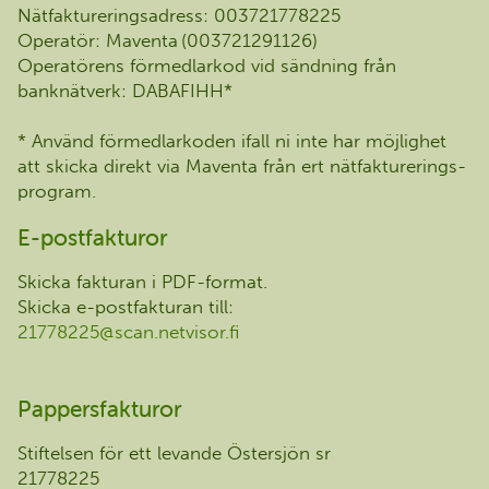
Nätfaktureringsadress: 003721778225
Operatör: Maventa (003721291126)
Operatörens förmedlarkod vid sändning från
banknätverk: DABAFIHH*
* Använd förmedlarkoden ifall ni inte har möjlighet
att skicka direkt via Maventa från ert nätfakturerings-
program.
E-postfakturor
Skicka fakturan i PDF-format.
Skicka e-postfakturan till:
21778225@scan.netvisor.fi
Pappersfakturor
Stiftelsen för ett levande Östersjön sr
21778225