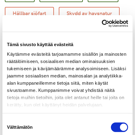
Hållbar sjöfart
Skydd av havsnatur
Regenerativt jordbruk
Tämä sivusto käyttää evästeitä
Företagssamarbete
Käytämme evästeitä tarjoamamme sisällön ja mainosten
räätälöimiseen, sosiaalisen median ominaisuuksien
tukemiseen ja kävijämäärämme analysoimiseen. Lisäksi
jaamme sosiaalisen median, mainosalan ja analytiikka-
alan kumppaneillemme tietoja siitä, miten käytät
sivustoamme. Kumppanimme voivat yhdistää näitä
tietoja muihin tietoihin, joita olet antanut heille tai joita on
kerätty, kun olet käyttänyt heidän palvelujaan.
Suostumuksen
Välttämätön
valinta