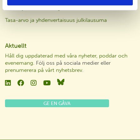
Dataskyddsbeskrivning
Tasa-arvo ja yhdenvertaisuus julkilausuma
Aktuellt
Håll dig uppdaterad med våra nyheter, poddar och
evenemang
. Följ oss på sociala medier eller
prenumerera på vårt nyhetsbrev
.
Linkedin
Facebook
Instagram
YouTube
Bluesky
GE EN GÅVA