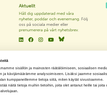
Aktuellt
Håll dig uppdaterad med våra
nyheter, poddar och evenemang
. Följ
oss på sociala medier eller
prenumerera på vårt nyhetsbrev
.
Linkedin
Facebook
Instagram
YouTube
Bluesky
teitä
mamme sisällön ja mainosten räätälöimiseen, sosiaalisen medi
n ja kävijämäärämme analysoimiseen. Lisäksi jaamme sosiaali
alan kumppaneillemme tietoja siitä, miten käytät sivustoamme.
näitä tietoja muihin tietoihin, joita olet antanut heille tai joita 
palvelujaan.