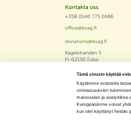
Kontakta oss
+358 (0)40 775 0686
office@bsag.fi
donations@bsag.fi
Kägelstranden 5
FI-02150 Esbo
Finland
Tämä sivusto käyttää eväs
Faktureringsadress
Käytämme evästeitä tarjoa
ominaisuuksien tukemisee
Dataskyddsbeskrivning
mainosalan ja analytiikka-
Tasa-arvo ja yhdenvertaisuus
Kumppanimme voivat yhdistää 
julkilausuma
kun olet käyttänyt heidän 