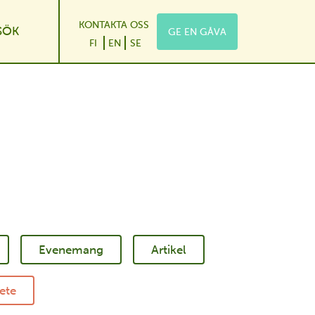
KONTAKTA OSS
SÖK
GE EN GÅVA
wn
e Dropdown
FI
EN
SE
Evenemang
Artikel
ete