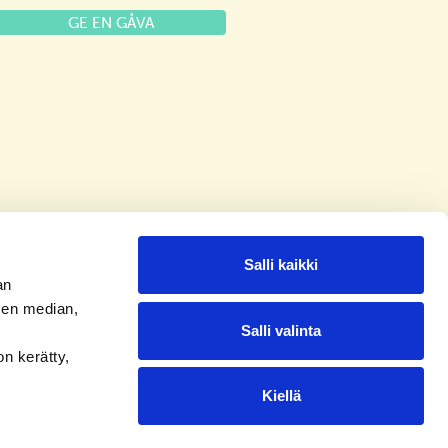
GE EN GÅVA
Salli kaikki
an
sen median,
Salli valinta
on kerätty,
Kiellä