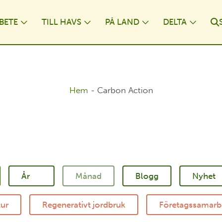
BETE
TILL HAVS
PÅ LAND
DELTA
ropdown
Toggle Dropdown
Toggle Dropdown
Toggle Dropdo
Toggl
Hem
-
Carbon Action
Blogg
Nyhet
tur
Regenerativt jordbruk
Företagssamarb