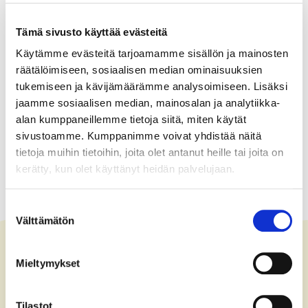
Leve Östersjön!
Tämä sivusto käyttää evästeitä
Käytämme evästeitä tarjoamamme sisällön ja mainosten
räätälöimiseen, sosiaalisen median ominaisuuksien
tukemiseen ja kävijämäärämme analysoimiseen. Lisäksi
jaamme sosiaalisen median, mainosalan ja analytiikka-
alan kumppaneillemme tietoja siitä, miten käytät
sivustoamme. Kumppanimme voivat yhdistää näitä
tietoja muihin tietoihin, joita olet antanut heille tai joita on
kerätty, kun olet käyttänyt heidän palvelujaan.
Suostumuksen
Välttämätön
valinta
Mieltymykset
Kontakta oss
Tilastot