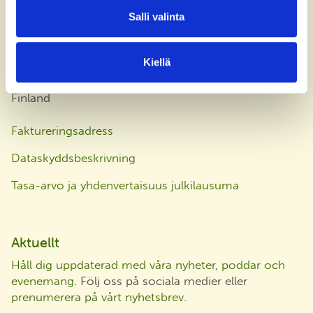
office@bsag.fi
Salli valinta
donations@bsag.fi
Kiellä
Kägelstranden 5
FI-02150 Esbo
Finland
Faktureringsadress
Dataskyddsbeskrivning
Tasa-arvo ja yhdenvertaisuus julkilausuma
Aktuellt
Håll dig uppdaterad med våra nyheter, poddar och
evenemang
. Följ oss på sociala medier eller
prenumerera på vårt nyhetsbrev
.