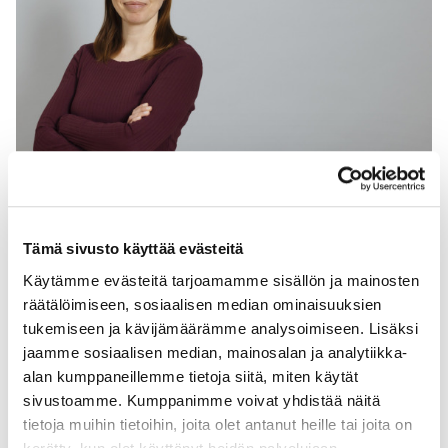
Tämä sivusto käyttää evästeitä
Jenni Lemettinen
Käytämme evästeitä tarjoamamme sisällön ja mainosten
Projektchef, regenerativt jordbruks
räätälöimiseen, sosiaalisen median ominaisuuksien
tukemiseen ja kävijämäärämme analysoimiseen. Lisäksi
+358 44 564 9772
jaamme sosiaalisen median, mainosalan ja analytiikka-
alan kumppaneillemme tietoja siitä, miten käytät
jenni.lemettinen@bsag.fi
sivustoamme. Kumppanimme voivat yhdistää näitä
tietoja muihin tietoihin, joita olet antanut heille tai joita on