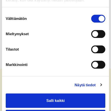
kerätty, kun olet käyttänyt heidän palvelujaan.
Suostumuksen
Välttämätön
valinta
Mieltymykset
Tilastot
Markkinointi
Näytä tiedot
Kontakta oss
Salli kaikki
+358 (0)40 775 0686