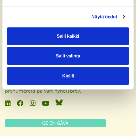
Finland
Näytä tiedot
Faktureringsadress
Dataskyddsbeskrivning
Salli kaikki
Tasa-arvo ja yhdenvertaisuus julkilausuma
Salli valinta
Aktuellt
Kiellä
Håll dig uppdaterad med våra nyheter, poddar och
evenemang
. Följ oss på sociala medier eller
prenumerera på vårt nyhetsbrev
.
Linkedin
Facebook
Instagram
YouTube
Bluesky
GE EN GÅVA