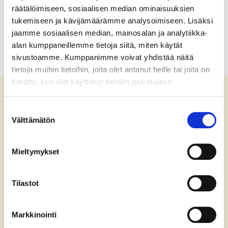
räätälöimiseen, sosiaalisen median ominaisuuksien
tukemiseen ja kävijämäärämme analysoimiseen. Lisäksi
jaamme sosiaalisen median, mainosalan ja analytiikka-
alan kumppaneillemme tietoja siitä, miten käytät
sivustoamme. Kumppanimme voivat yhdistää näitä
tietoja muihin tietoihin, joita olet antanut heille tai joita on
kerätty, kun olet käyttänyt heidän palvelujaan.
Suostumuksen
Välttämätön
valinta
Kontakta oss
+358 (0)40 775 0686
Mieltymykset
office@bsag.fi
Tilastot
donations@bsag.fi
Kägelstranden 5
Markkinointi
FI-02150 Esbo