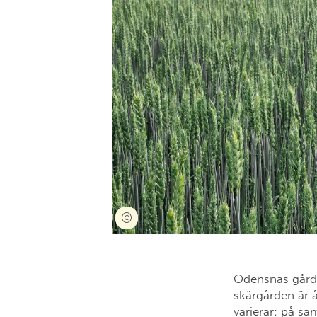
Odensnäs gård 
skärgården är 
varierar: på s