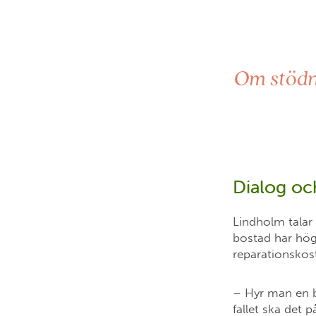
Om stödni
Dialog och
Lindholm talar 
bostad har högr
reparationsko
– Hyr man en b
fallet ska det 