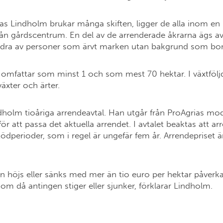
as Lindholm brukar många skiften, ligger de alla inom en 
från gårdscentrum. En del av de arrenderade åkrarna ägs a
andra av personer som ärvt marken utan bakgrund som b
 omfattar som minst 1 och som mest 70 hektar. I växtfölj
äxter och ärter.
dholm tioåriga arrendeavtal. Han utgår från ProAgrias mod
för att passa det aktuella arrendet. I avtalet beaktas att ar
stödperioder, som i regel är ungefär fem år. Arrendepriset är
 höjs eller sänks med mer än tio euro per hektar påverka
som då antingen stiger eller sjunker, förklarar Lindholm.