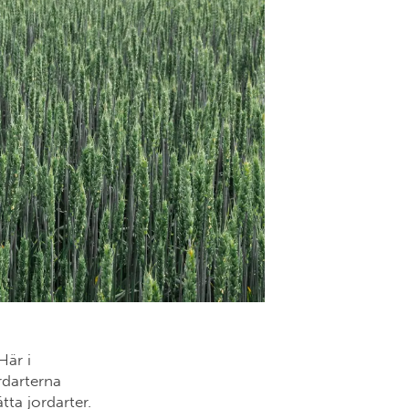
Här i
rdarterna
tta jordarter.