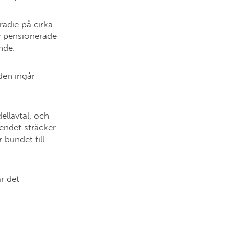
radie på cirka
v pensionerade
onde.
den ingår
ellavtal, och
rendet sträcker
 bundet till
r det