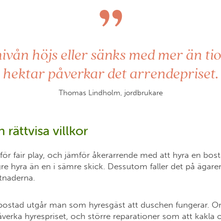
”
vån höjs eller sänks med mer än ti
hektar påverkar det arrendepriset.
Thomas Lindholm, jordbrukare
 rättvisa villkor
för fair play, och jämför åkerarrende med att hyra en bost
e hyra än en i sämre skick. Dessutom faller det på ägaren
stnaderna.
ostad utgår man som hyresgäst att duschen fungerar. Om
påverka hyrespriset, och större reparationer som att kakla