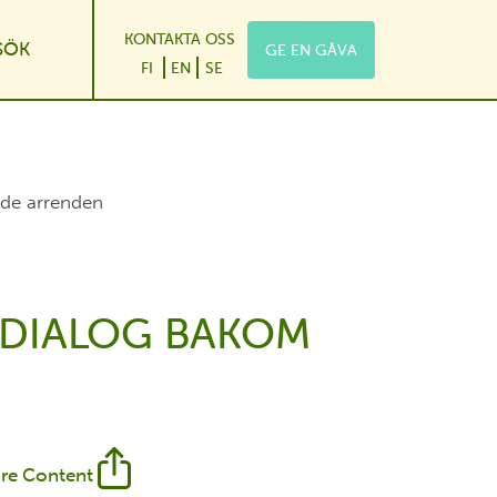
KONTAKTA OSS
SÖK
GE EN GÅVA
wn
e Dropdown
FI
EN
SE
ade arrenden
 DIALOG BAKOM
re Content