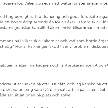
ägaren för. Väljer du sedan att tvätta fönsterna eller inte
 med hög bördighet, bra dränering och goda förutsättninga
la ett högre årligt arrende än för en åker i sämre skick. I
bestäms granskar han alltid åkern, helst tillsammans me
lsammans på i vilket skick åkern är och vad som borde åtgär
stfällig? Hur är kalkningen skött? Ser vi problem, diskutera
ialogen mellan markägaren och lantbrukaren som A och O 
erar ut ser saken på ett visst sätt, och jag kanske på ett 
rn och pratar kring våra två olika sätt att se på saken. Det 
åda ser situationen på plats och ställe.