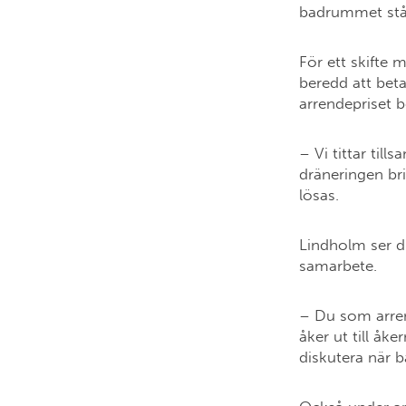
badrummet står 
För ett skifte
beredd att beta
arrendepriset 
– Vi tittar til
dräneringen bri
lösas.
Lindholm ser d
samarbete.
– Du som arrend
åker ut till åke
diskutera när b