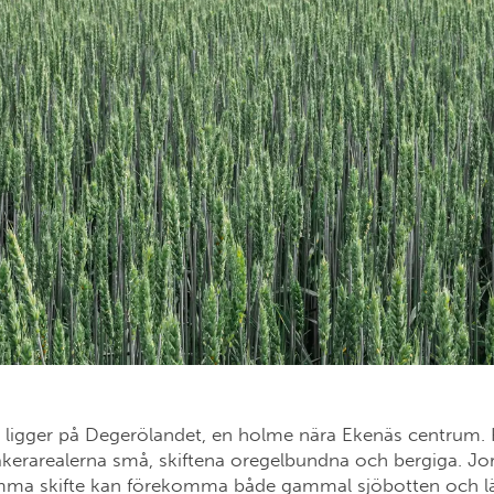
ligger på Degerölandet, en holme nära Ekenäs centrum. 
åkerarealerna små, skiftena oregelbundna och bergiga. Jo
amma skifte kan förekomma både gammal sjöbotten och lä