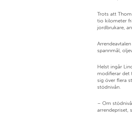
Trots att Thom
tio kilometer 
jordbrukare, 
Arrendeavtalen
spannmål, oljev
Helst ingår Lin
modifierar det 
sig över flera 
stödnivån.
– Om stödnivån
arrendepriset, 