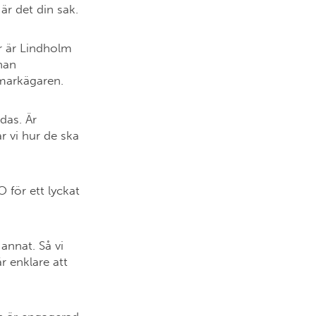
 är det din sak.
r är Lindholm
nnan
d markägaren.
das. Är
r vi hur de ska
för ett lyckat
annat. Så vi
är enklare att