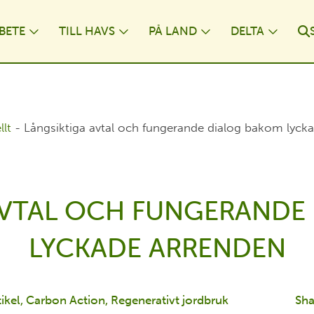
BETE
TILL HAVS
PÅ LAND
DELTA
ropdown
Toggle Dropdown
Toggle Dropdown
Toggle Dropdo
Toggl
llt
-
Långsiktiga avtal och fungerande dialog bakom lyck
AVTAL OCH FUNGERANDE
LYCKADE ARRENDEN
tikel
Carbon Action
Regenerativt jordbruk
Sha