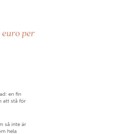
o euro per
ad: en fin
 att stå för
 så inte är
 om hela