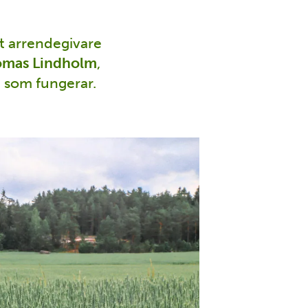
et arrendegivare
mas Lindholm
,
l som fungerar.