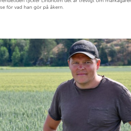
rendetiden tycker Lindholm det är trevligt om markägare
sse för vad han gör på åkern.