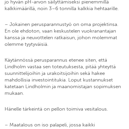
jo hyvän pH-arvon säilyttämiseksi pienemmillä
kalkkimäärillä, noin 3–6 tonnilla kalkkia hehtaarille.
– Jokainen perusparannustyö on oma projektinsa.
En ole ehdoton, vaan keskustelen vuokranantajan
kanssa ja neuvottelen ratkaisun, johon molemmat
olemme tyytyväisiä.
Käytännössä perusparannus etenee siten, että
Lindholm vastaa sen toteutuksesta, pitää yhteyttä
suunnittelijoihin ja urakoitsijoihin sekä hakee
mahdollisia investointitukia. Loput kustannukset
katetaan Lindholmin ja maanomistajan sopimuksen
mukaan.
Hänelle tärkeintä on pellon toimiva vesitalous.
– Maatalous on iso palapeli, jossa kaikki