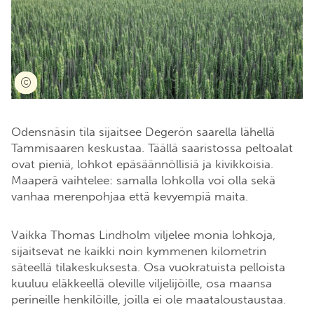
Odensnäsin tila sijaitsee Degerön saarella lähellä
Tammisaaren keskustaa. Täällä saaristossa peltoalat
ovat pieniä, lohkot epäsäännöllisiä ja kivikkoisia.
Maaperä vaihtelee: samalla lohkolla voi olla sekä
vanhaa merenpohjaa että kevyempiä maita.
Vaikka Thomas Lindholm viljelee monia lohkoja,
sijaitsevat ne kaikki noin kymmenen kilometrin
säteellä tilakeskuksesta. Osa vuokratuista pelloista
kuuluu eläkkeellä oleville viljelijöille, osa maansa
perineille henkilöille, joilla ei ole maataloustaustaa.