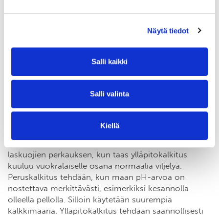
Lindholm on jo monen vuoden ajan tehnyt erilliset
Näytä tiedot
sopimukset vuosivuokrasta ja perusparannuksista.
– Mielestäni on perusteltua, että maanomistaja
Salli kaikki
osallistuu perusparannuskuluihin. Kun salaojitat
pellon, hyödyt siitä 20–30 vuotta, eli paljon
pidempään kuin sen kymmenen vuotta, jonka
Salli valinta
vuokrasopimus kestää.
Kiellä
Perusparannuksiin Lindholm laskee salaojituksen,
mutta myös peruskalkituksen sekä purojen tai
laskuojien perkauksen, kun taas ylläpitokalkitus
kuuluu vuokralaiselle osana normaalia viljelyä.
Peruskalkitus tehdään, kun maan pH-arvoa on
nostettava merkittävästi, esimerkiksi kesannolla
olleella pellolla. Silloin käytetään suurempia
kalkkimääriä. Ylläpitokalkitus tehdään säännöllisesti