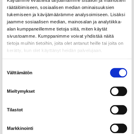
Käytämme evästeitä tarjoamamme sisällön ja mainosten
Thomas Lindholm näkee, että pitkät sopimukset ja hyvä
räätälöimiseen, sosiaalisen median ominaisuuksien
vuorovaikutus maanomistajien kanssa luovat vakautta ja kestävyyttä
Odensnäsin tilan vuokrasuhteisiin.
tukemiseen ja kävijämäärämme analysoimiseen. Lisäksi
jaamme sosiaalisen median, mainosalan ja analytiikka-
alan kumppaneillemme tietoja siitä, miten käytät
sivustoamme. Kumppanimme voivat yhdistää näitä
Erilliset sopimukset
tietoja muihin tietoihin, joita olet antanut heille tai joita on
kerätty, kun olet käyttänyt heidän palvelujaan.
Vuokralaisena Lindholm haluaa toimia
pitkäjänteisesti, ja hän tarvitsee pitkäaikaiset
sopimukset uskaltaakseen investoida.
Suostumuksen
Välttämätön
valinta
– Hinta on tärkeä tekijä, mutta ei pidä unohtaa
pellon kuntoa, koska se vaikuttaa satopotentiaaliin ja
Mieltymykset
siihen, mitä ja miten voin viljellä pellolla.
Maanomistajan näkökulmasta on tietysti hyvä saada
Tilastot
pelto vuokrattua korkeaan hintaan, mutta jos se
rappeutuu huonon kunnossapidon takia, korkea
hinta lämmittää vain hetkellisesti, kun pellon arvo
Markkinointi
pitkällä aikavälillä laskee.