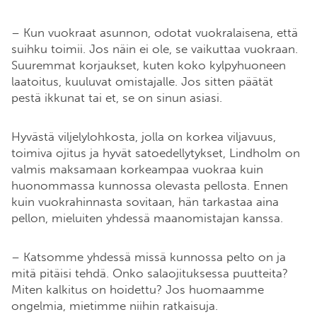
– Kun vuokraat asunnon, odotat vuokralaisena, että
suihku toimii. Jos näin ei ole, se vaikuttaa vuokraan.
Suuremmat korjaukset, kuten koko kylpyhuoneen
laatoitus, kuuluvat omistajalle. Jos sitten päätät
pestä ikkunat tai et, se on sinun asiasi.
Hyvästä viljelylohkosta, jolla on korkea viljavuus,
toimiva ojitus ja hyvät satoedellytykset, Lindholm on
valmis maksamaan korkeampaa vuokraa kuin
huonommassa kunnossa olevasta pellosta. Ennen
kuin vuokrahinnasta sovitaan, hän tarkastaa aina
pellon, mieluiten yhdessä maanomistajan kanssa.
– Katsomme yhdessä missä kunnossa pelto on ja
mitä pitäisi tehdä. Onko salaojituksessa puutteita?
Miten kalkitus on hoidettu? Jos huomaamme
ongelmia, mietimme niihin ratkaisuja.