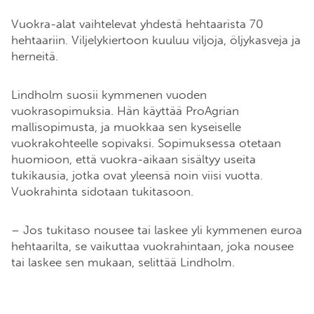
Vuokra-alat vaihtelevat yhdestä hehtaarista 70
hehtaariin. Viljelykiertoon kuuluu viljoja, öljykasveja ja
herneitä.
Lindholm suosii kymmenen vuoden
vuokrasopimuksia. Hän käyttää ProAgrian
mallisopimusta, ja muokkaa sen kyseiselle
vuokrakohteelle sopivaksi. Sopimuksessa otetaan
huomioon, että vuokra-aikaan sisältyy useita
tukikausia, jotka ovat yleensä noin viisi vuotta.
Vuokrahinta sidotaan tukitasoon.
– Jos tukitaso nousee tai laskee yli kymmenen euroa
hehtaarilta, se vaikuttaa vuokrahintaan, joka nousee
tai laskee sen mukaan, selittää Lindholm.