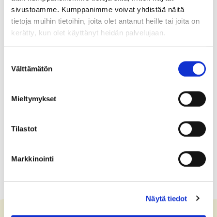
elena.belle@bsag.fi
sivustoamme. Kumppanimme voivat yhdistää näitä
tietoja muihin tietoihin, joita olet antanut heille tai joita on
kerätty, kun olet käyttänyt heidän palvelujaan.
Suostumuksen
Välttämätön
valinta
Mieltymykset
Tilastot
Markkinointi
Näytä tiedot