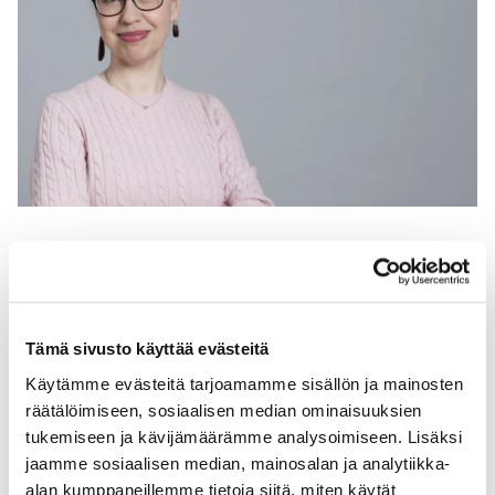
KONTAKT
Tämä sivusto käyttää evästeitä
Käytämme evästeitä tarjoamamme sisällön ja mainosten
Elena Belle
räätälöimiseen, sosiaalisen median ominaisuuksien
Servicechef; Medelanskaffning
tukemiseen ja kävijämäärämme analysoimiseen. Lisäksi
jaamme sosiaalisen median, mainosalan ja analytiikka-
+358 40 775 0686
alan kumppaneillemme tietoja siitä, miten käytät