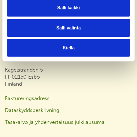
Salli kaikki
Kontakta oss
Salli valinta
+358 (0)40 775 0686
office@bsag.fi
Kiellä
donations@bsag.fi
Kägelstranden 5
FI-02150 Esbo
Finland
Faktureringsadress
Dataskyddsbeskrivning
Tasa-arvo ja yhdenvertaisuus julkilausuma