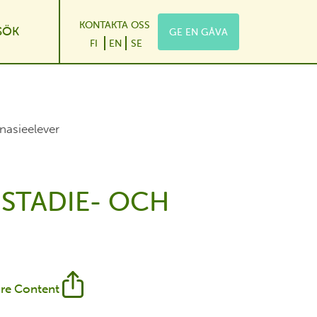
KONTAKTA OSS
SÖK
GE EN GÅVA
wn
e Dropdown
FI
EN
SE
nasieelever
STADIE- OCH
re Content