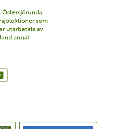
 Östersjörunda
ersjölektioner som
r utarbetats av
bland annat