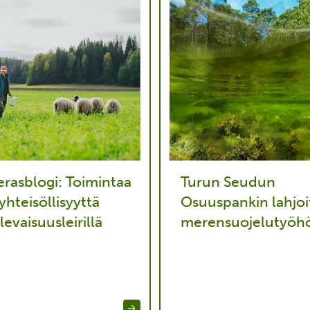
erasblogi: Toimintaa
Turun Seudun
 yhteisöllisyyttä
Osuuspankin lahjoi
levaisuusleirillä
merensuojelutyöh