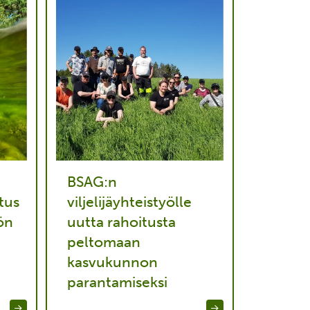
BSAG:n
tus
viljelijäyhteistyölle
ön
uutta rahoitusta
peltomaan
kasvukunnon
parantamiseksi