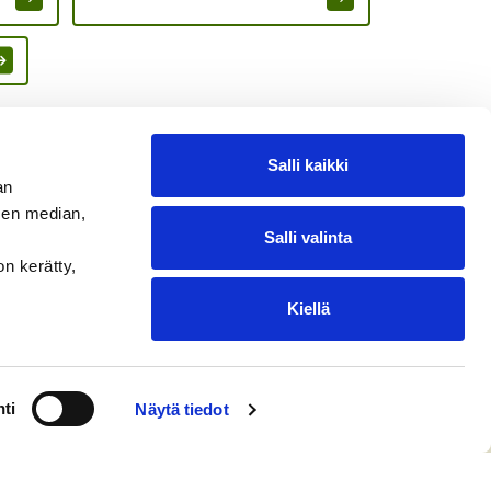
Salli kaikki
an
sen median,
Salli valinta
on kerätty,
Kiellä
ti
Näytä tiedot