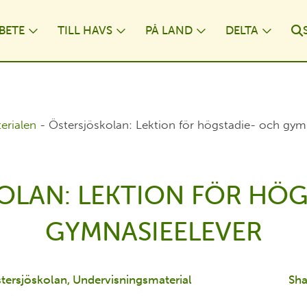
BETE
TILL HAVS
PÅ LAND
DELTA
ropdown
Toggle Dropdown
Toggle Dropdown
Toggle Dropdo
Toggl
erialen
-
Östersjöskolan: Lektion för högstadie- och gym
OLAN: LEKTION FÖR HÖG
GYMNASIEELEVER
tersjöskolan
Undervisningsmaterial
Sha