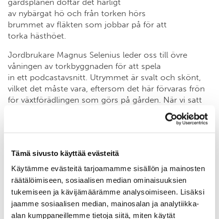
gårdsplanen doftar det härligt
av nybärgat hö och från torken hörs
brummet av fläkten som jobbar på för att
torka hästhöet.
Jordbrukare Magnus Selenius leder oss till övre
våningen av torkbyggnaden för att spela
in ett podcastavsnitt. Utrymmet är svalt och skönt,
vilket det måste vara, eftersom det här förvaras frön
för växtförädlingen som görs på gården. När vi satt
oss berättar Magnus om hur och varför han testar på
regenerativa odlingsmetoder och vilka
målsättningarna han har för växtförädlingen på
gården.
Tämä sivusto käyttää evästeitä
Magnus Selenius började intressera sig för
Käytämme evästeitä tarjoamamme sisällön ja mainosten
regenerativa odlingsmetoder efter att han lagt märke
räätälöimiseen, sosiaalisen median ominaisuuksien
till att åkrarnas markstruktur inte var så
tukemiseen ja kävijämäärämme analysoimiseen. Lisäksi
bra. Han tror markstrukturen led av ofta upprepade
jaamme sosiaalisen median, mainosalan ja analytiikka-
markbearbetningar.
alan kumppaneillemme tietoja siitä, miten käytät