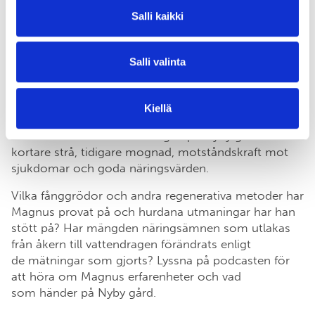
andra sidan är lantsorterna lite svårare att odla,
Salli kaikki
de har ofta till exempel ett mycket långt strå som
försvårar skörden.
Salli valinta
Genom att korsa växterna vill Magnus få fram nya
sorter som kombinerar goda egenskaper. En liten
odling i källaren snabbar upp processen och LED-
Kiellä
lampor gör det möjligt att få två skördar per
vinter. Målet för växtförädlingen på Nyby gård är
kortare strå, tidigare mognad, motståndskraft mot
sjukdomar och goda näringsvärden.
Vilka fånggrödor och andra regenerativa metoder har
Magnus provat på och hurdana utmaningar har han
stött på? Har mängden näringsämnen som utlakas
från åkern till vattendragen förändrats enligt
de mätningar som gjorts? Lyssna på podcasten för
att höra om Magnus erfarenheter och vad
som händer på Nyby gård.