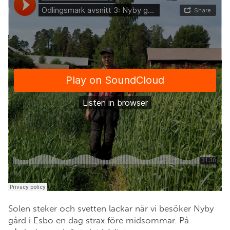
Solen steker och svetten lackar när vi besöker Nyby
gård i Esbo en dag strax före midsommar. På