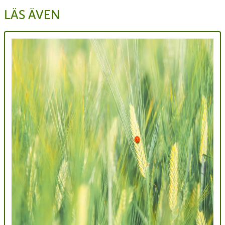
LÄS ÄVEN