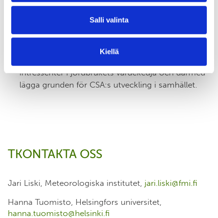
datainsamling, modellering, artificiell intelligens,
Salli valinta
IT-kunskap
koppla de prototyper som skapades i 3) med
sociala, ekonomiska, kulturella och politiska
Kiellä
faktorer relevanta för värdeskapande med
intressenter i jordbrukets värdekedja och därmed
lägga grunden för CSA:s utveckling i samhället.
TKONTAKTA OSS
Jari Liski, Meteorologiska institutet,
jari.liski@fmi.fi
Hanna Tuomisto, Helsingfors universitet,
hanna.tuomisto@helsinki.fi