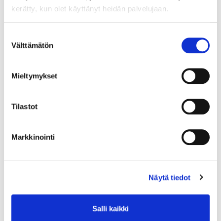
kerätty, kun olet käyttänyt heidän palvelujaan.
Läs projektparternas vetenskapliga
artikel om Field Observatory
Suostumuksen
Välttämätön
valinta
Digi4CSA-projektets mål
Mieltymykset
utveckla en metod för att i) samla in nödvändig
data från gårdar och leveranskedjor, ii) integrera
Tilastot
dessa data med IT-systemet för CSA:s effekter
och iii) informera beslutsfattare om dessa effekter,
förbättra intressenternas (bönder, företag,
Markkinointi
beslutsfattare och konsumenter) nuvarande
beslutsstödsystem med den utvecklade digitala
lösningen för att hjälpa intressenterna att fatta
Näytä tiedot
beslut i det komplexa beslutsfattandet,
skapa prototyper av den digitala lösningen och
API:erna som kvantifierar CSA:s effekter för olika
Salli kaikki
intressenters behov genom att kombinera