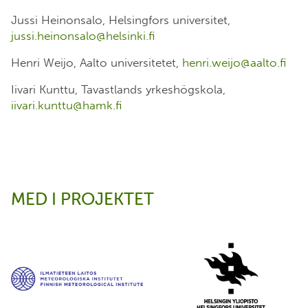
Jussi Heinonsalo, Helsingfors universitet,
jussi.heinonsalo@helsinki.fi
Henri Weijo, Aalto universitetet,
henri.weijo@aalto.fi
Iivari Kunttu, Tavastlands yrkeshögskola,
iivari.kunttu@hamk.fi
MED I PROJEKTET