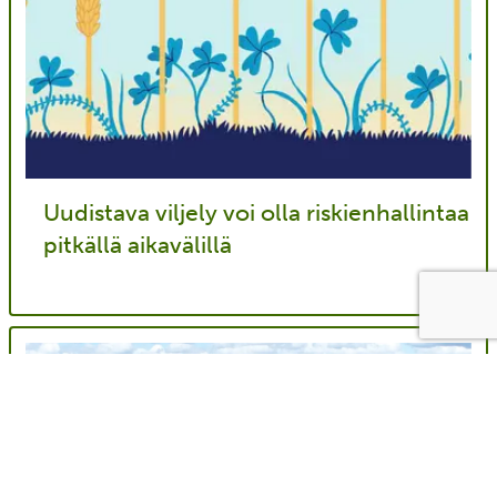
Uudistava viljely voi olla riskienhallintaa
pitkällä aikavälillä