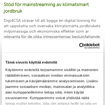
Stöd för mainstreaming av klimatsmart
jordbruk
Digi4CSA strävar till att bygga en digital lösning för
att uppskatta och övervaka klimatsmarta jordbrukets
miljömässiga och ekonomiska effekter som är
relevanta för de olika intressenternas beslutsfattande.
Denna digitala lösning består av ett IT-system som
integrerar mätningar, modeller och dataanalyser och
levererar resultaten till de olika intressenterna genom
skräddarsydda
Tämä sivusto käyttää evästeitä
applikationsprogrammeringsgränssnitt (API). Ett
sådant system stödjer alltså uppskalningen av CSA till
Käytämme evästeitä tarjoamamme sisällön ja mainosten
en branschstandard inom det finska jordbruket.
räätälöimiseen, sosiaalisen median ominaisuuksien
Detta arbete baseras på projektparternas nuvarande
tukemiseen ja kävijämäärämme analysoimiseen. Lisäksi
Field Observatory-system
som redan representerar
jaamme sosiaalisen median, mainosalan ja analytiikka-
den första prototypen av en sådan digital lösning.
alan kumppaneillemme tietoja siitä, miten käytät
sivustoamme. Kumppanimme voivat yhdistää näitä
tietoja muihin tietoihin, joita olet antanut heille tai joita on