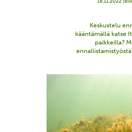
18.11.2022 |
Blo
Keskustelu enna
kääntämällä katse I
paikkeilla? 
ennallistamistyöst