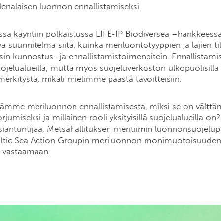
enalaisen luonnon ennallistamiseksi.
sa käyntiin polkaistussa LIFE-IP Biodiversea –hankkees
a suunnitelma siitä, kuinka meriluontotyyppien ja lajien ti
isin kunnostus- ja ennallistamistoimenpitein. Ennallistami
suojelualueilla, mutta myös suojeluverkoston ulkopuolisilla y
 merkitystä, mikäli mielimme päästä tavoitteisiin.
dämme meriluonnon ennallistamisesta, miksi se on vältt
jumiseksi ja millainen rooli yksityisillä suojelualueilla on
iantuntijaa, Metsähallituksen meritiimin luonnonsuojelup
altic Sea Action Groupin meriluonnon monimuotoisuuden 
vastaamaan.