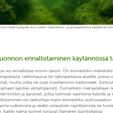
muut kalat hyötyvät, kun niiden lisääntymis- ja piilopaikkoina käyttämät elin
luonnon ennallistaminen käytännössä t
oa voi ennallistaa monin tavoin. On esimerkiksi mahdollist
riajokasta, rakkohaurua tai näkinpartaisia alueille, joissa n
ynyt, mutta joilta ne ovat myöhemmin kadonneet. Siirtoist
tamaan lajirikas elinympäristö. Esimerkiksi meriajokkaan le
t kotilot ja äyriäiset, jotka toimivat ravintona kaloille ja 
allistaminen voi tarkoittaa myös esimerkiksi aukiruopatun
ista sulkemista ja veden virtauksen rajoittamista tai kos
e. Kaikki nämä toimet torjuvat Itämeren luontokatoa.