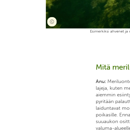
Esimerkiksi ahvenet ja 
Mitä meri
Anu:
Meriluont
lajeja, kuten me
aiemmin esiint
pyritään palaut
laiduntavat mone
poikasille. Enn
suuaukon ositta
valuma-alueell