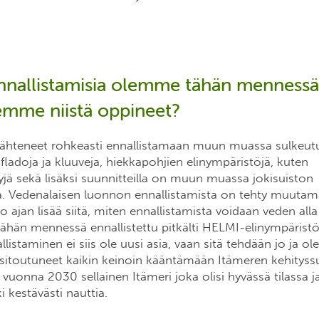
 ennallistamisia olemme tähän mennessä
lemme niistä oppineet?
hteneet rohkeasti ennallistamaan muun muassa sulkeut
 fladoja ja kluuveja, hiekkapohjien elinympäristöjä, kuten
yjä sekä lisäksi suunnitteilla on muun muassa jokisuiston
a. Vedenalaisen luonnon ennallistamista on tehty muuta
ajan lisää siitä, miten ennallistamista voidaan veden alla
 tähän mennessä ennallistettu pitkälti HELMI-elinympäris
allistaminen ei siis ole uusi asia, vaan sitä tehdään jo ja 
o sitoutuneet kaikin keinoin kääntämään Itämeren kehityss
i vuonna 2030 sellainen Itämeri joka olisi hyvässä tilassa j
 kestävästi nauttia.