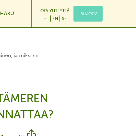
OTA YHTEYTTÄ
HAKU
LAHJOITA
le Dropdown
FI
EN
SE
inen, ja miksi se
ITÄMEREN
ANNATTAA?