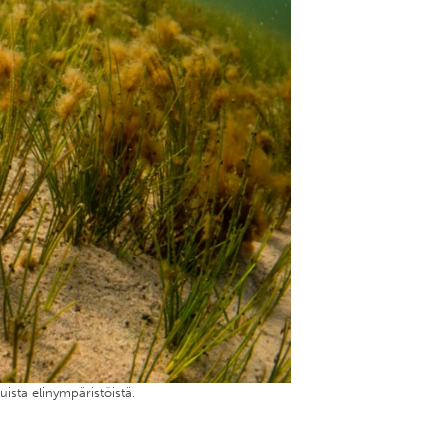
uista elinympäristöistä.