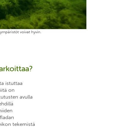
ympäristöt voivat hyvin.
arkoittaa?
a istuttaa
iitä on
utusten avulla
hdillä
niiden
 fladan
teikon tekemistä