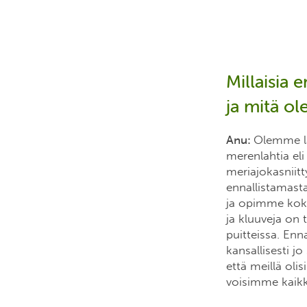
Millaisia
ja mitä o
Anu:
Olemme lä
merenlahtia eli
meriajokasniitt
ennallistamast
ja opimme koko 
ja kluuveja on
puitteissa. Enn
kansallisesti j
että meillä olis
voisimme kaikki