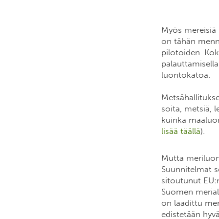
Myös mereisiä l
on tähän menn
pilotoiden. Kok
palauttamisella
luontokatoa.
Metsähallituks
soita, metsiä, 
kuinka maaluont
lisää täällä
).
Mutta meriluon
Suunnitelmat s
sitoutunut EU:n
Suomen merialu
on laadittu me
edistetään hyv