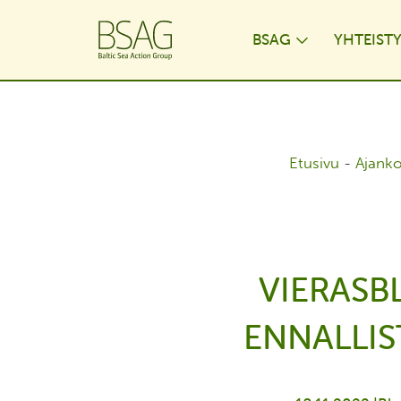
BSAG
YHTEIST
Toggle Dr
Etusivu
-
Ajanko
VIERASB
ENNALLIS