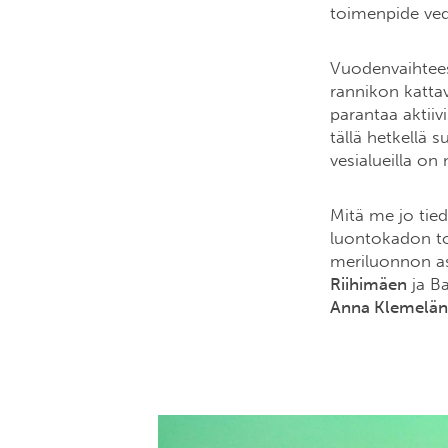
toimenpide ved
Vuodenvaihtees
rannikon kattav
parantaa aktiiv
tällä hetkellä 
vesialueilla on
Mitä me jo tie
luontokadon tor
meriluonnon as
Riihimäen
ja B
Anna Klemelän