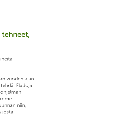
 tehneet,
uneita
man vuoden ajan
 tehdä. Fladoja
töohjelman
olemme
uunnan niin,
a josta