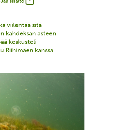
Jaa sisältö
a viilentää sitä
 on kahdeksan asteen
ää keskusteli
u Riihimäen kanssa.