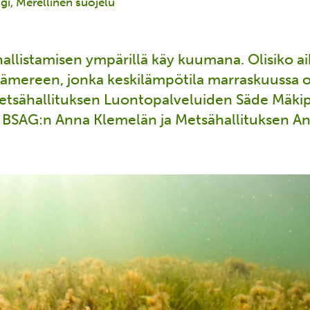
gi
Merellinen suojelu
llistamisen ympärillä käy kuumana. Olisiko aik
tämereen, jonka keskilämpötila marraskuussa
Metsähallituksen Luontopalveluiden Säde Mäkip
ä BSAG:n Anna Klemelän ja Metsähallituksen An