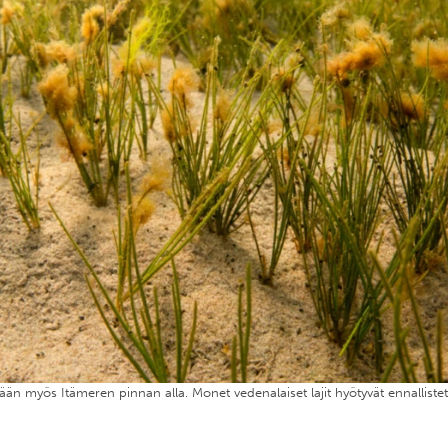
ään myös Itämeren pinnan alla. Monet vedenalaiset lajit hyötyvät ennallistet