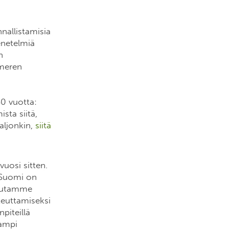
nallistamisia
enetelmiä
n
ämeren
0 vuotta:
sta siitä,
paljonkin,
siitä
uosi sitten.
. Suomi on
aavutamme
teuttamiseksi
piteillä
eampi