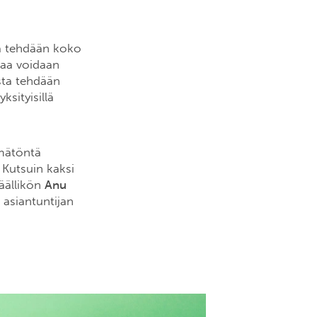
sa tehdään koko
laa voidaan
sta tehdään
ksityisillä
ämätöntä
? Kutsuin kaksi
äällikön
Anu
asiantuntijan