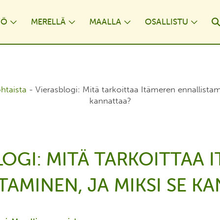
YÖ
MERELLÄ
MAALLA
OSALLISTU
opdown
Toggle Dropdown
Toggle Dropdown
Toggle Dropdown
Togg
htaista
-
Vierasblogi: Mitä tarkoittaa Itämeren ennallistam
kannattaa?
LOGI: MITÄ TARKOITTAA 
TAMINEN, JA MIKSI SE K