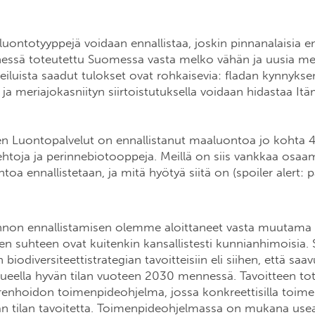
uontotyyppejä voidaan ennallistaa, joskin pinnanalaisia en
essä toteutettu Suomessa vasta melko vähän ja uusia m
eiluista saadut tulokset ovat rohkaisevia: fladan kynnykse
 ja meriajokasniityn siirtoistutuksella voidaan hidastaa It
en Luontopalvelut on ennallistanut maaluontoa jo kohta 4
lehtoja ja perinnebiotooppeja. Meillä on siis vankkaa osaami
oa ennallistetaan, ja mitä hyötyä siitä on (spoiler alert: 
non ennallistamisen olemme aloittaneet vasta muutama v
en suhteen ovat kuitenkin kansallistesti kunnianhimoisia
 biodiversiteettistrategian tavoitteisiin eli siihen, että s
eella hyvän tilan vuoteen 2030 mennessä. Tavoitteen to
renhoidon toimenpideohjelma, jossa konkreettisilla toimen
än tilan tavoitetta. Toimenpideohjelmassa on mukana us