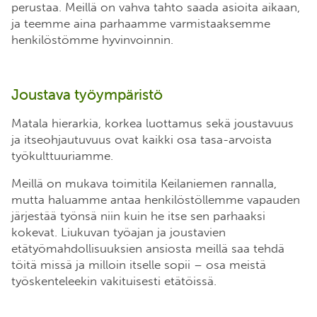
perustaa. Meillä on vahva tahto saada asioita aikaan,
ja teemme aina parhaamme varmistaaksemme
henkilöstömme hyvinvoinnin.
Joustava työympäristö
Matala hierarkia, korkea luottamus sekä joustavuus
ja itseohjautuvuus ovat kaikki osa tasa-arvoista
työkulttuuriamme.
Meillä on mukava toimitila Keilaniemen rannalla,
mutta haluamme antaa henkilöstöllemme vapauden
järjestää työnsä niin kuin he itse sen parhaaksi
kokevat. Liukuvan työajan ja joustavien
etätyömahdollisuuksien ansiosta meillä saa tehdä
töitä missä ja milloin itselle sopii – osa meistä
työskenteleekin vakituisesti etätöissä.