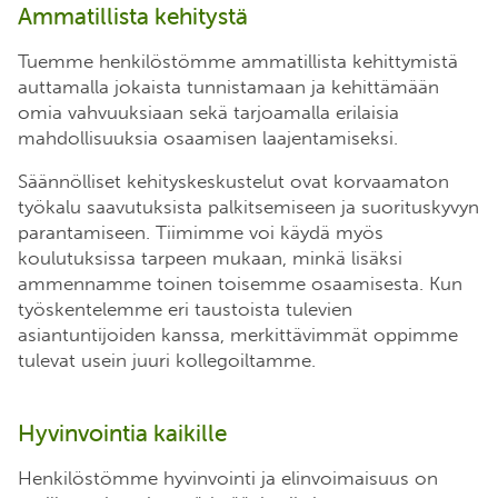
Ammatillista kehitystä
Tuemme henkilöstömme ammatillista kehittymistä
auttamalla jokaista tunnistamaan ja kehittämään
omia vahvuuksiaan sekä tarjoamalla erilaisia
mahdollisuuksia osaamisen laajentamiseksi.
Säännölliset kehityskeskustelut ovat korvaamaton
työkalu saavutuksista palkitsemiseen ja suorituskyvyn
parantamiseen. Tiimimme voi käydä myös
koulutuksissa tarpeen mukaan, minkä lisäksi
ammennamme toinen toisemme osaamisesta. Kun
työskentelemme eri taustoista tulevien
asiantuntijoiden kanssa, merkittävimmät oppimme
tulevat usein juuri kollegoiltamme.
Hyvinvointia kaikille
Henkilöstömme hyvinvointi ja elinvoimaisuus on