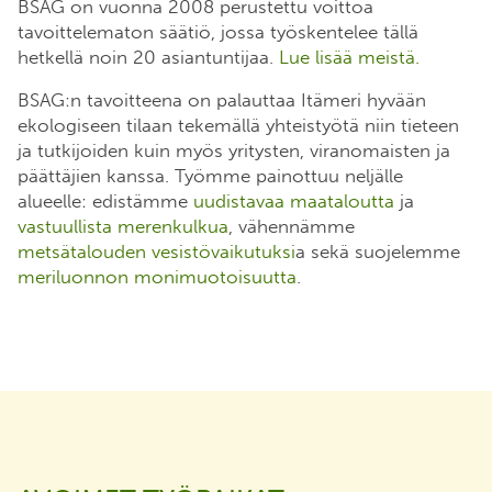
BSAG on vuonna 2008 perustettu voittoa
tavoittelematon säätiö, jossa työskentelee tällä
hetkellä noin 20 asiantuntijaa.
Lue lisää meistä.
BSAG:n tavoitteena on palauttaa Itämeri hyvään
ekologiseen tilaan tekemällä yhteistyötä niin tieteen
ja tutkijoiden kuin myös yritysten, viranomaisten ja
päättäjien kanssa. Työmme painottuu neljälle
alueelle: edistämme
uudistavaa maataloutta
ja
vastuullista merenkulkua
, vähennämme
metsätalouden vesistövaikutuksi
a sekä suojelemme
meriluonnon monimuotoisuutta
.