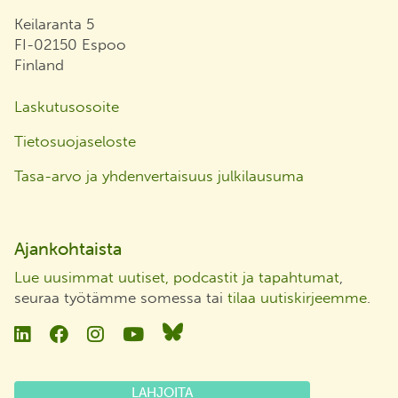
Keilaranta 5
FI-02150 Espoo
Finland
Laskutusosoite
Tietosuojaseloste
Tasa-arvo ja yhdenvertaisuus julkilausuma
Ajankohtaista
Lue uusimmat uutiset, podcastit ja tapahtumat
,
seuraa työtämme somessa tai
tilaa uutiskirjeemme
.
Linkedin
Facebook
Instagram
YouTube
Bluesky
LAHJOITA