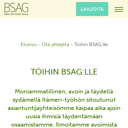
LAHJOITA
Etusivu
-
Ota yhteyttä
-
Töihin BSAG:lle
TÖIHIN BSAG:LLE
Moniammatillinen, avoin ja täydellä
sydämellä Itämeri-työhön sitoutunut
asiantuntijayhteisömme kaipaa aika ajoin
uusia ihmisiä täydentämään
osaamistamme. Ilmoitamme avoimista