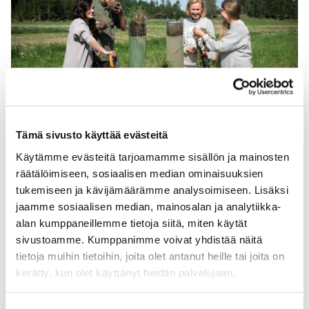
Tämä sivusto käyttää evästeitä
Käytämme evästeitä tarjoamamme sisällön ja mainosten
räätälöimiseen, sosiaalisen median ominaisuuksien
tukemiseen ja kävijämäärämme analysoimiseen. Lisäksi
”
jaamme sosiaalisen median, mainosalan ja analytiikka-
alan kumppaneillemme tietoja siitä, miten käytät
sivustoamme. Kumppanimme voivat yhdistää näitä
tietoja muihin tietoihin, joita olet antanut heille tai joita on
Parasta harjoittelussa on ollut se,
kerätty, kun olet käyttänyt heidän palvelujaan.
että olen päässyt tekemään tärkeää
ympäristötyötä asiantuntevien