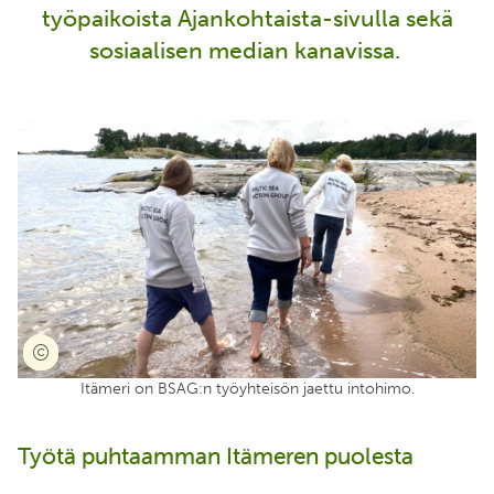
työpaikoista Ajankohtaista-sivulla sekä
sosiaalisen median kanavissa.
Itämeri on BSAG:n työyhteisön jaettu intohimo.
Työtä puhtaamman Itämeren puolesta