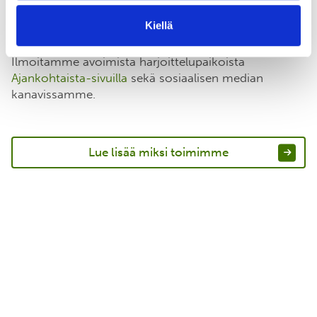
tasapainoisemman Itämeren
puolesta. Harjoittelijoillemme maksetaan aina
Kiellä
palkkaa.
Ilmoitamme avoimista harjoittelupaikoista
Ajankohtaista-sivuilla
sekä sosiaalisen median
kanavissamme.
Lue lisää miksi toimimme