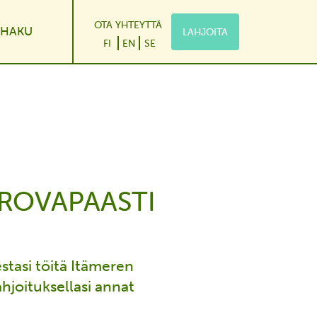
OTA YHTEYTTÄ
HAKU
LAHJOITA
le Dropdown
FI
EN
SE
EROVAPAASTI
stasi töitä Itämeren
hjoituksellasi annat