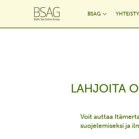
BSAG
YHTEIST
Toggle Dr
LAHJOITA O
Voit auttaa Itämert
suojelemiseksi ja i