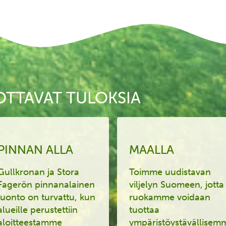
OTTAVAT TULOKSIA
PINNAN ALLA
MAALLA
Gullkronan ja Stora
Toimme uudistavan
Fagerön
pinnanalainen
viljelyn Suomeen, jotta
luonto on turvattu, kun
ruokamme voidaan
alueille perustettiin
tuottaa
aloitteestamme
ympäristöystävällisemm