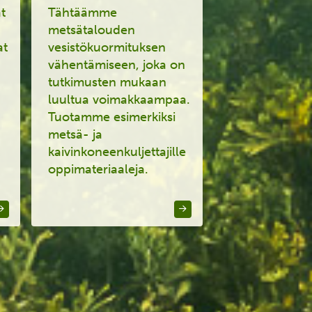
at
Tähtäämme
metsätalouden
at
vesistökuormituksen
n
vähentämiseen, joka on
tutkimusten mukaan
luultua voimakkaampaa.
Tuotamme esimerkiksi
metsä- ja
kaivinkoneenkuljettajille
oppimateriaaleja.