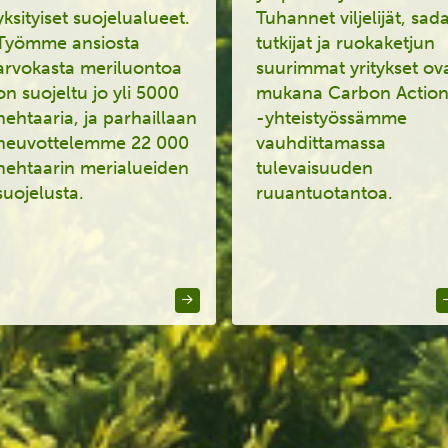
yksityiset suojelualueet.
Tuhannet viljelijät, sad
Työmme ansiosta
tutkijat ja ruokaketjun
a
rvokasta meriluontoa
suurimmat yritykset ov
on suojeltu jo yli 5000
mukana Carbon Actio
hehtaaria
, ja parhaillaan
-yhteistyössämme
neuvottelemme
22 000
vauhdittamassa
hehtaarin merialuei
den
tulevaisuuden
suojelusta
.
ruuantuotantoa.