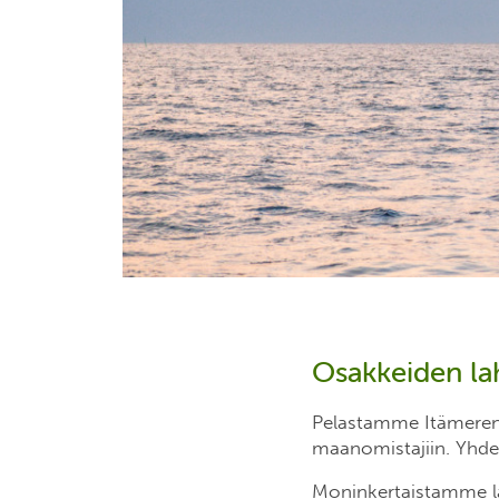
Osakkeiden lah
Pelastamme Itämeren 
maanomistajiin. Yhde
Moninkertaistamme lah