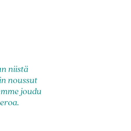
n niistä
kin noussut
 emme joudu
eroa.