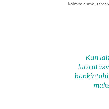
kolmea euroa Itämere
Kun lah
luovutusvo
hankintahi
maks