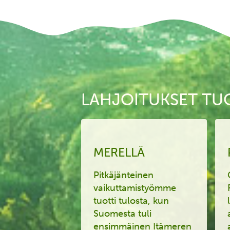
LAHJOITUKSET TU
MERELLÄ
Pitkäjänteinen
vaikuttamistyömme
tuotti tulosta, kun
Suomesta tuli
ensimmäinen Itämeren