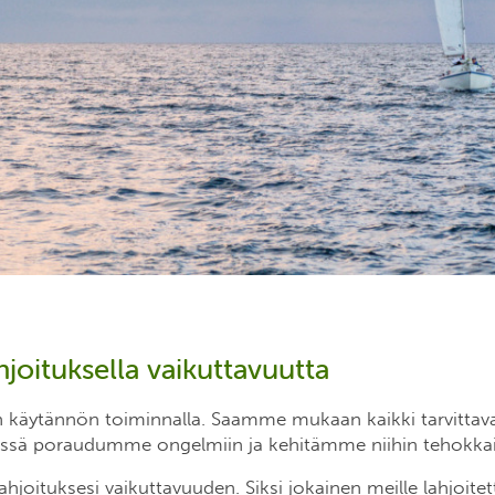
joituksella vaikuttavuutta
käytännön toiminnalla. Saamme mukaan kaikki tarvittavat
ssä poraudumme ongelmiin ja kehitämme niihin tehokkai
joituksesi vaikuttavuuden. Siksi jokainen meille lahjoitet