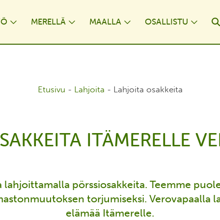
YÖ
MERELLÄ
MAALLA
OSALLISTU
opdown
Toggle Dropdown
Toggle Dropdown
Toggle Dropdown
Togg
Etusivu
-
Lahjoita
-
Lahjoita osakkeita
SAKKEITA ITÄMERELLE V
a lahjoittamalla pörssiosakkeita. Teemme puole
lmastonmuutoksen torjumiseksi. Verovapaalla la
elämää Itämerelle.