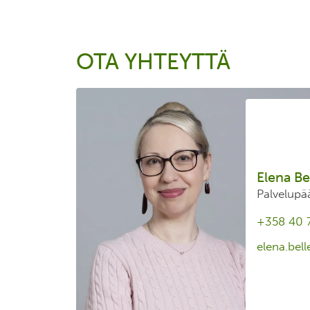
OTA YHTEYTTÄ
Elena Be
Palvelup​ä
+358 40 
elena.bell