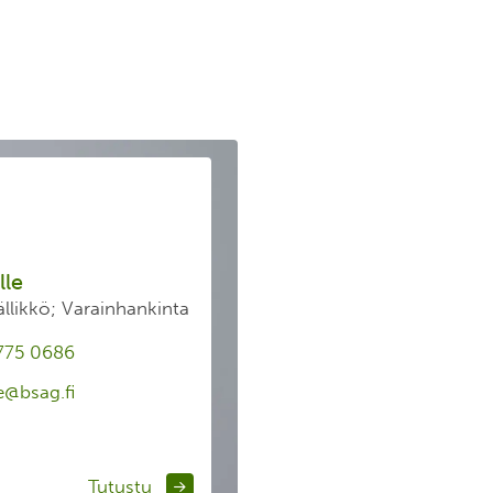
lle
ällikkö; Varainhankinta
775 0686
e@bsag.fi
Tutustu