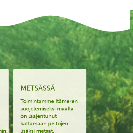
METSÄSSÄ
Toimintamme Itämeren
suojelemiseksi maalla
on laajentunut
kattamaan peltojen
in.
lisäksi metsät.