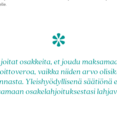
lle.
*
joitat osakkeita, et joudu maksamaa
ittoveroa, vaikka niiden arvo olisi
nnasta. Yleishyödyllisenä säätiönä
amaan osakelahjoituksestasi lahjav