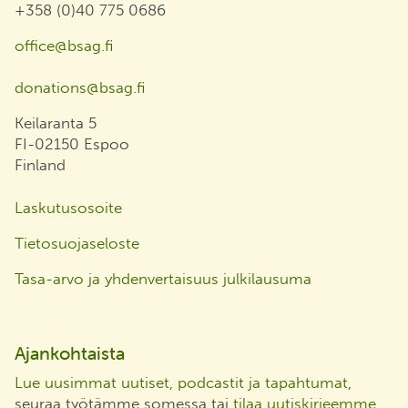
Ota yhteyttä
+358 (0)40 775 0686
office@bsag.fi
donations@bsag.fi
Keilaranta 5
FI-02150 Espoo
Finland
Laskutusosoite
Tietosuojaseloste
Tasa-arvo ja yhdenvertaisuus julkilausuma