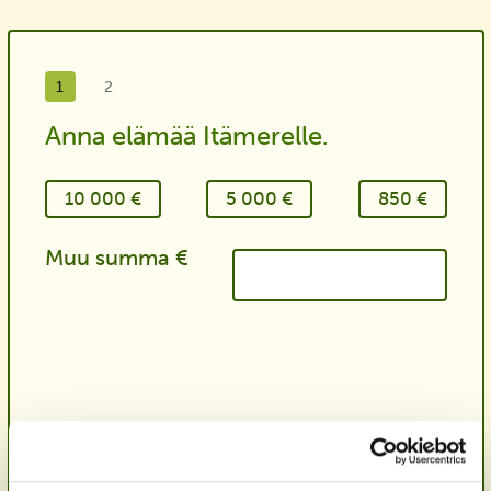
1
2
Anna elämää Itämerelle.
Summa
*
10 000 €
5 000 €
850 €