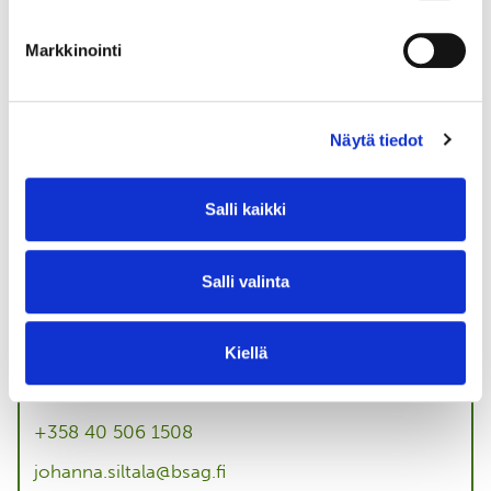
Markkinointi
Tutustu muihin yhteistyötapoihin
Näytä tiedot
Mitä hyötyä yritykselle on lahjoituksesta
Salli kaikki
BSAG:lle?
Salli valinta
Kiellä
OTA YHTEYTTÄ
Johanna Siltala