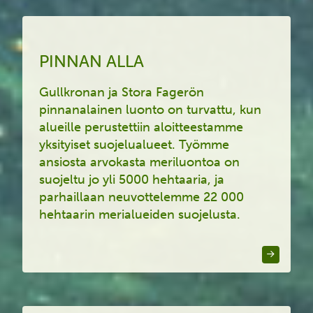
PINNAN ALLA
Gullkronan ja Stora Fagerön
pinnanalainen luonto on turvattu, kun
alueille perustettiin aloitteestamme
yksityiset suojelualueet.
Työmme
ansiosta a
rvokasta meriluontoa on
suojeltu jo yli 5000 hehtaaria
, ja
parhaillaan neuvottelemme
22 000
hehtaarin merialuei
den suojelusta
.