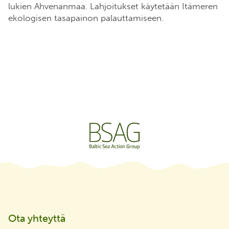
Elävä Itämeri säätiöllä (eli Baltic Sea Action Groupilla,
y-tunnus 2177822-5) on Poliisihallituksen myöntämä
rahankeräyslupa RA/2021/1295. Lupa on voimassa
8.10.2021 alkaen toistaiseksi koko Suomessa pois
lukien Ahvenanmaa. Lahjoitukset käytetään Itämeren
ekologisen tasapainon palauttamiseen.