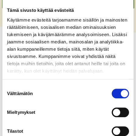
Tämä sivusto käyttää evästeitä
Käytämme evästeitä tarjoamamme sisällön ja mainosten
räätälöimiseen, sosiaalisen median ominaisuuksien
tukemiseen ja kävijämäärämme analysoimiseen. Lisäksi
jaamme sosiaalisen median, mainosalan ja analytiikka-
*
alan kumppaneillemme tietoja siitä, miten käytät
sivustoamme. Kumppanimme voivat yhdistää näitä
tietoja muihin tietoihin, joita olet antanut heille tai joita on
kerätty, kun olet käyttänyt heidän palvelujaan.
BSAG:lle tehty 850 – 50 000 €
Suostumuksen
lahjoitus on tuloverolain 57 §:n
Välttämätön
valinta
perusteella vähennettävissä
verotuksessa.
Mieltymykset
Tilastot