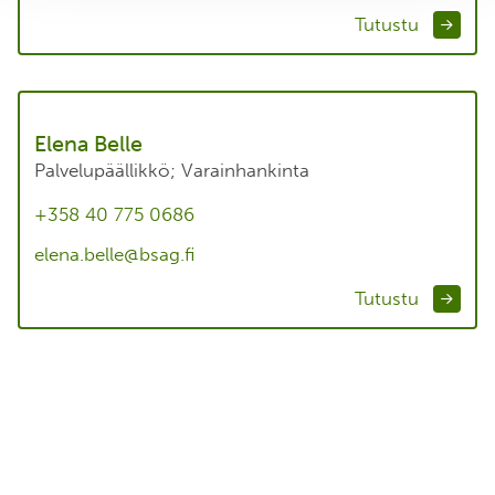
Yritysyhteistyöjohtaja
+358 40 506 1508
johanna.siltala@bsag.fi
Tutustu
Elena Belle
Palvelup​äällikkö; Varainhankinta
+358 40 775 0686
elena.belle@bsag.fi
Tutustu