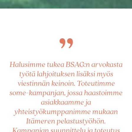
”
Halusimme tukea BSAG:n arvokasta
työtä lahjoituksen lisäksi myös
viestinnän keinoin. Toteutimme
some-kampanjan, jossa haastoimme
asiakkaamme ja
yhteistyökumppanimme mukaan
Itämeren pelastustyöhön.
Kampanjan suunnittelu ja toteutus