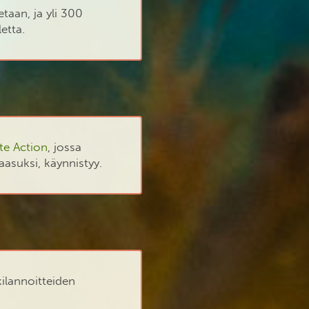
taan, ja yli 300
etta.
te Action
, jossa
aasuksi, käynnistyy.
kilannoitteiden