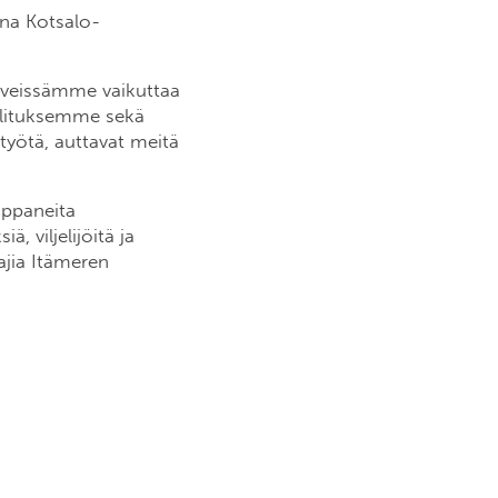
nna Kotsalo-
riveissämme vaikuttaa
llituksemme sekä
työtä, auttavat meitä
mppaneita
, viljelijöitä ja
tajia Itämeren