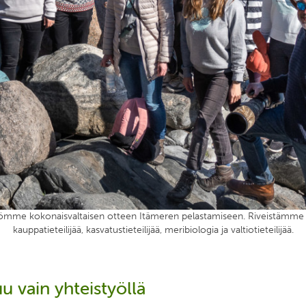
ömme kokonaisvaltaisen otteen Itämeren pelastamiseen. Riveistämme l
kauppatieteilijää, kasvatustieteilijää, meribiologia ja valtiotieteilijää.
uu vain yhteistyöllä