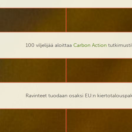
100 viljelijää aloittaa
Carbon Action
tutkimusti
Ravinteet tuodaan osaksi EU:n kiertotalouspak