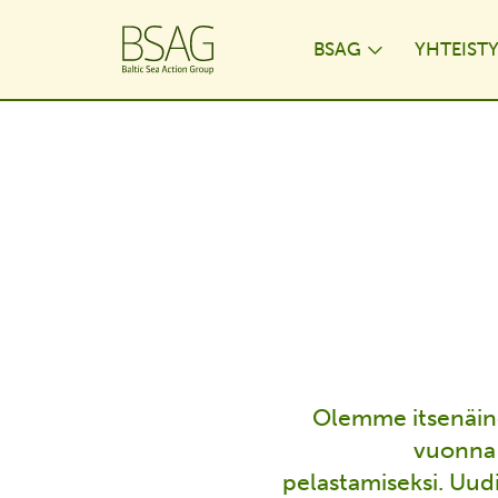
BSAG
YHTEIST
Toggle Dr
Olemme itsenäine
vuonna 
pelastamiseksi. Uud