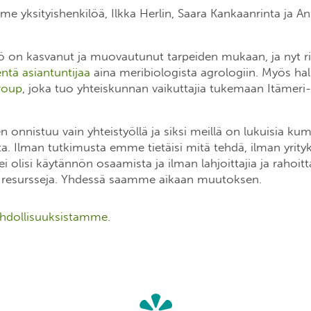
lme yksityishenkilöä, Ilkka Herlin, Saara Kankaanrinta ja A
tiö on kasvanut ja muovautunut tarpeiden mukaan, ja nyt 
tä asiantuntijaa
aina meribiologista agrologiin. Myös ha
roup
, joka tuo yhteiskunnan vaikuttajia tukemaan Itämeri-
 onnistuu vain yhteistyöllä ja siksi meillä on lukuisia ku
a. Ilman tutkimusta emme tietäisi mitä tehdä, ilman yrityksiä
 ei olisi käytännön osaamista ja ilman lahjoittajia ja rahoit
si resursseja. Yhdessä saamme aikaan muutoksen.
ahdollisuuksistamme.