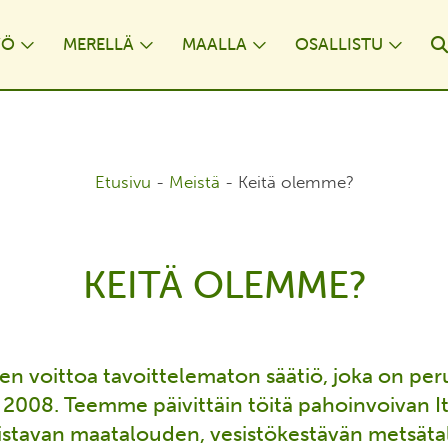
YÖ
MERELLÄ
MAALLA
OSALLISTU
opdown
Toggle Dropdown
Toggle Dropdown
Toggle Dropdown
Togg
Etusivu
-
Meistä
-
Keitä olemme?
KEITÄ OLEMME?
n voittoa tavoittelematon säätiö, joka on pe
2008. Teemme päivittäin töitä pahoinvoivan 
istavan maatalouden, vesistökestävän metsäta