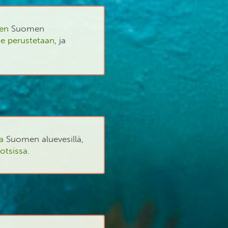
sen
Suomen
ue perustetaan
, ja
a
Suomen aluevesillä,
otsissa
.