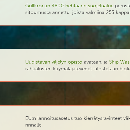
Gullkronan 4800 hehtaarin suojelualue
peruste
sitoumusta annettu, joista valmiina 253 kappal
Uudistavan viljelyn opisto
avataan, ja
Ship Was
rahtialusten käymäläjätevedet jalostetaan biok
EU:n lannoitusasetus tuo kierrätysravinteet vä
rinnalle.