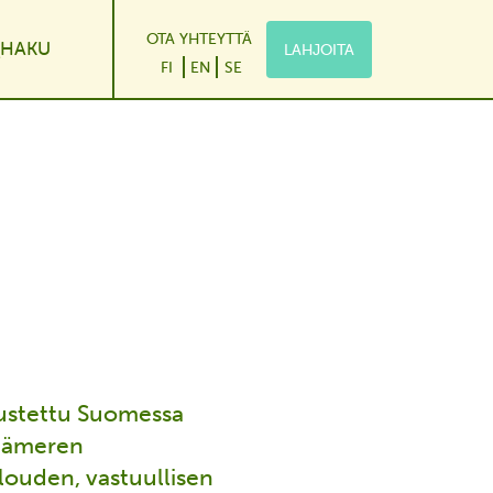
OTA YHTEYTTÄ
HAKU
LAHJOITA
le Dropdown
FI
EN
SE
rustettu Suomessa
Itämeren
louden, vastuullisen