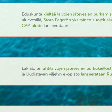
Eduskunta
kieltää laivojen jätevesien purkami
aluevesillä,
Stora Fagerön yksityinen suojelual
CAP-aloite
lanseerataan.
Lakialoite
rahtilaivojen jätevesien purkukiellost
ja Uudistavan viljelyn e-opisto
lanseerataan Ru