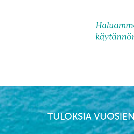
Haluamme 
käytännön
TULOKSIA VUOSIEN