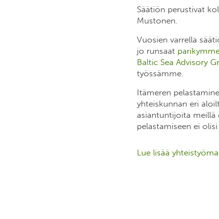
Säätiön perustivat ko
Mustonen.
Vuosien varrella sää
jo runsaat
parikymmen
Baltic Sea Advisory G
työssämme.
Itämeren pelastaminen
yhteiskunnan eri aloilt
asiantuntijoita meillä
pelastamiseen ei oli
Lue lisää yhteistyöm