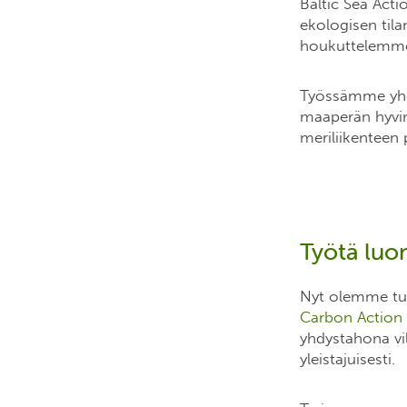
Baltic Sea Act
ekologisen tila
houkuttelemme 
Työssämme yhdi
maaperän hyvin
meriliikenteen
Työtä luo
Nyt olemme tuom
Carbon Action
yhdystahona vil
yleistajuisesti.