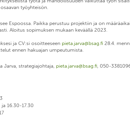
ityksellistä työtä ja mahdollisuuden vaikuttaa työn sisäl
 osaavan työyhteisön.
itsee Espoossa. Paikka perustuu projektiin ja on määräaik
sti. Aloitus sopimuksen mukaan keväällä 2023.
sesi ja CV:si osoitteeseen
pieta.jarva@bsag.fi
28.4. menn
attelut ennen hakuajan umpeutumista.
a Jarva, strategiajohtaja,
pieta.jarva@bsag.fi
, 050-338109
13
9 ja 16.30-17.30
-17