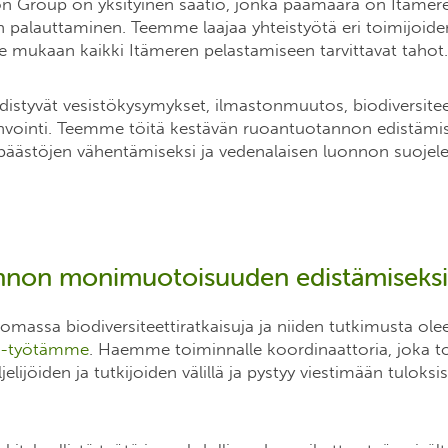
ion Group on yksityinen säätiö, jonka päämäärä on Itämer
n palauttaminen. Teemme laajaa yhteistyötä eri toimijoide
mukaan kaikki Itämeren pelastamiseen tarvittavat tahot.
styvät vesistökysymykset, ilmastonmuutos, biodiversiteett
vointi. Teemme töitä kestävän ruoantuotannon edistämis
 päästöjen vähentämiseksi ja vedenalaisen luonnon suojele
nnon monimuotoisuuden edistämiseksi
assa biodiversiteettiratkaisuja ja niiden tutkimusta oleel
 -työtämme
. Haemme toiminnalle koordinaattoria, joka t
jelijöiden ja tutkijoiden välillä ja pystyy viestimään tuloks