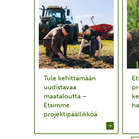
Tule kehittämään
E
uudistavaa
pr
maataloutta –
ke
Etsimme
ha
projektipäällikköä