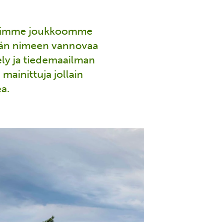
Etsimme joukkoomme
nnän nimeen vannovaa
ly ja tiedemaailman
mainittuja jollain
a.