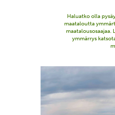
Haluatko olla pys
maataloutta ymmärtä
maatalousosaajaa. 
ymmärrys katsotaa
m