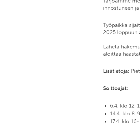
Tarjoamme merk
innostuneen ja
Työpaikka sija
2025 loppuun a
Lähetä hakemuk
aloittaa haast
Lisätietoja:
Piet
Soittoajat:
6.4. klo 12-
14.4. klo 8-
17.4. klo 16