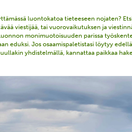
äyttämässä luontokatoa tieteeseen nojaten? 
vää viestijää, tai vuorovaikutuksen ja viesti
Luonnon monimuotoisuuden parissa työskente
n eduksi. Jos osaamispaletistasi löytyy edellä 
uullakin yhdistelmällä, kannattaa paikkaa hake