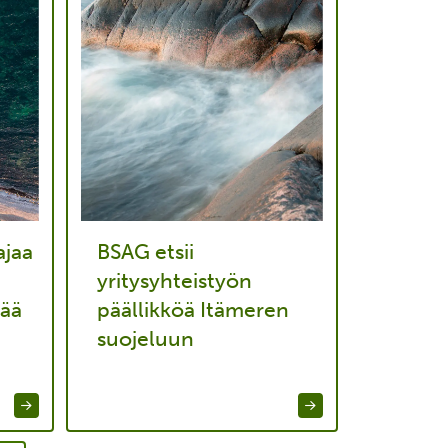
jaa
BSAG etsii
yritysyhteistyön
tää
päällikköä Itämeren
suojeluun