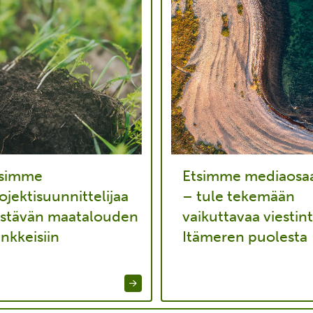
tsimme
Etsimme mediaosaa
ojektisuunnittelijaa
– tule tekemään
stävän maatalouden
vaikuttavaa viestin
nkkeisiin
Itämeren puolesta