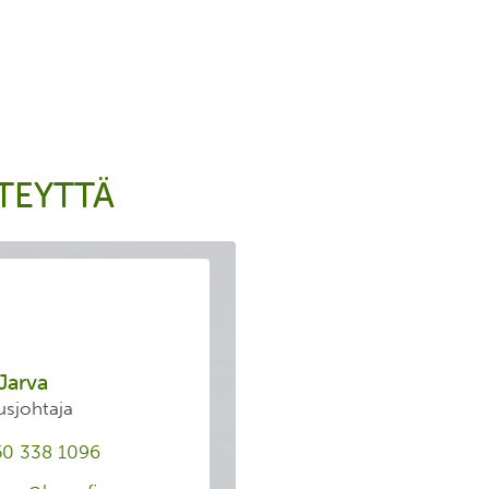
TEYTTÄ
Jarva
usjohtaja
50 338 1096