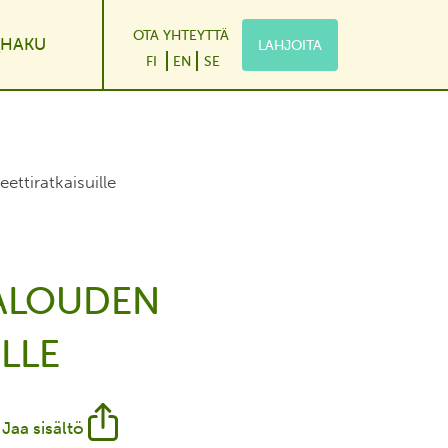
OTA YHTEYTTÄ
HAKU
LAHJOITA
le Dropdown
FI
EN
SE
ttiratkaisuille
ALOUDEN
LLE
Jaa sisältö