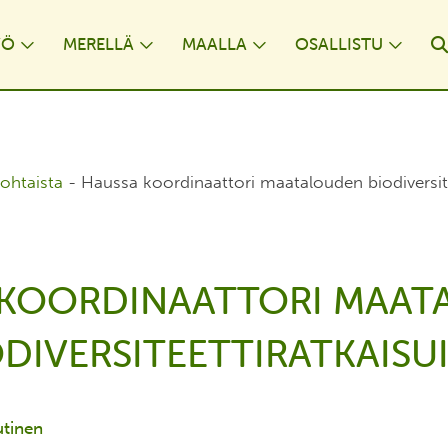
YÖ
MERELLÄ
MAALLA
OSALLISTU
opdown
Toggle Dropdown
Toggle Dropdown
Toggle Dropdown
Togg
ohtaista
-
Haussa koordinaattori maatalouden biodiversitee
 KOORDINAATTORI MAAT
ODIVERSITEETTIRATKAISUI
tinen