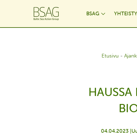
BSAG
YHTEIST
Toggle Dr
Etusivu
-
Ajank
HAUSSA
BI
04.04.2023 |
Uu