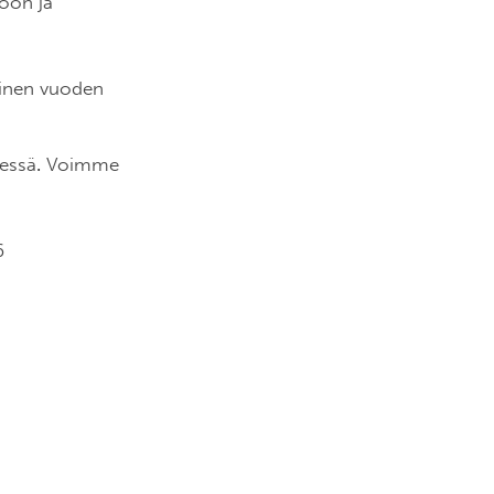
töön ja
ainen vuoden
essä
.
Voimme
6