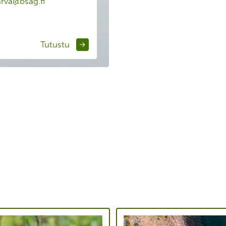
arva@bsag.fi
Tutustu