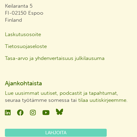
Keilaranta 5
FI-02150 Espoo
Finland
Laskutusosoite
Tietosuojaseloste
Tasa-arvo ja yhdenvertaisuus julkilausuma
Ajankohtaista
Lue uusimmat uutiset, podcastit ja tapahtumat
,
seuraa työtämme somessa tai
tilaa uutiskirjeemme
.
Linkedin
Facebook
Instagram
YouTube
Bluesky
LAHJOITA