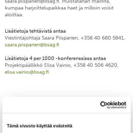
saara.piispanen@bsag.fi. Muistatahan mainita,
kumpaa harjoittelupaikkaa haet ja milloin voisit
aloittaa.
Lisätietoja tehtävistä antaa
Viestintäjohtaja Saara Piispanen, +358 40 680 5841,
saara.piispanen@bsag.fi
Lisätietoja 4 per 1000 -konferenssissa antaa
Projektipäällikkö Elisa Vainio, +358 40 506 4620,
elisa.vainio@bsag.fi
Tämä sivusto käyttää evästeitä