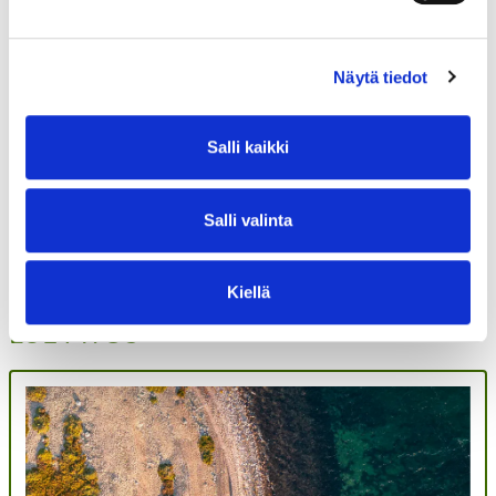
Tutustu
Näytä tiedot
Salli kaikki
Salli valinta
Kiellä
LUE MYÖS