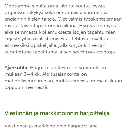
Odotamme sinulta oma-aloitteisuutta, hyvää
organisointikykyä sekä erinomaista suomen ja
englannin kielen taitoa. Olet valmis työskentelemään
myös iltaisin tapahtuman aikana. Hyötyä on myös
aikaisemmasta kokemuksesta isojen tapahtumien
järjestelyihin osallistumisesta. Tehtävä soveltuu
esimerkiksi opiskelijalle, jolla on jonkin verran
suoritettuna tapahtuma-alaan soveltuvia opintoja.
Ajankohta:
Harjoittelun kesto on sopimuksen
mukaan 3–4 kk. Aloitusajankohta on
mahdollisimman pian, mutta viimeistään maaliskuun
loppuun mennessä.
Viestinnän ja markkinoinnin harjoittelija
Viestinnän ja markkinoinnin harjoittelijana