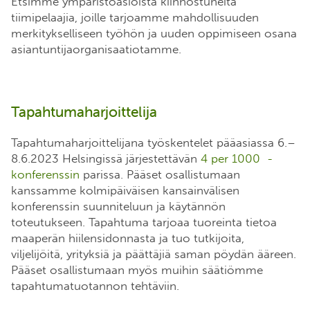
Etsimme ympäristöasioista kiinnostuneita
tiimipelaajia, joille tarjoamme mahdollisuuden
merkitykselliseen työhön ja uuden oppimiseen osana
asiantuntijaorganisaatiotamme.
Tapahtumaharjoittelija
Tapahtumaharjoittelijana työskentelet pääasiassa 6.–
8.6.2023 Helsingissä järjestettävän
4 per 1000 -
konferenssin
parissa. Pääset osallistumaan
kanssamme kolmipäiväisen kansainvälisen
konferenssin suunniteluun ja käytännön
toteutukseen. Tapahtuma tarjoaa tuoreinta tietoa
maaperän hiilensidonnasta ja tuo tutkijoita,
viljelijöitä, yrityksiä ja päättäjiä saman pöydän ääreen.
Pääset osallistumaan myös muihin säätiömme
tapahtumatuotannon tehtäviin.