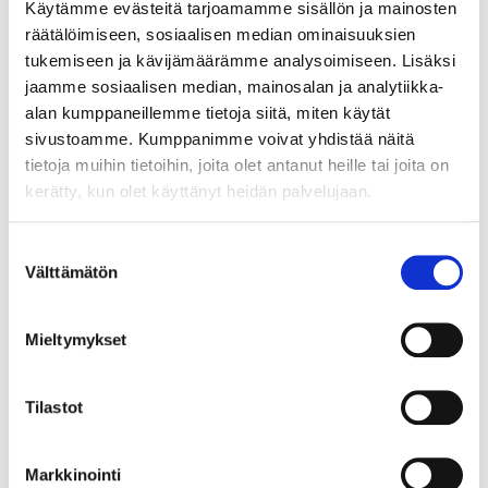
OTA YHTEYTTÄ
Käytämme evästeitä tarjoamamme sisällön ja mainosten
räätälöimiseen, sosiaalisen median ominaisuuksien
tukemiseen ja kävijämäärämme analysoimiseen. Lisäksi
jaamme sosiaalisen median, mainosalan ja analytiikka-
Saara Piispanen
alan kumppaneillemme tietoja siitä, miten käytät
Viestintäjohtaja
sivustoamme. Kumppanimme voivat yhdistää näitä
tietoja muihin tietoihin, joita olet antanut heille tai joita on
+358 40 680 5841
kerätty, kun olet käyttänyt heidän palvelujaan.
saara.piispanen@bsag.fi
Suostumuksen
Tutustu
Välttämätön
valinta
Mieltymykset
Elisa Vainio
Tiedeasiantuntija
Tilastot
+358 40 151 2146
Markkinointi
elisa.vainio@bsag.fi