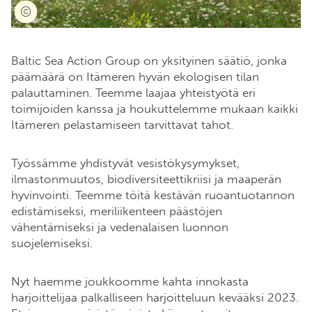
Baltic Sea Action Group on yksityinen säätiö, jonka
päämäärä on Itämeren hyvän ekologisen tilan
palauttaminen. Teemme laajaa yhteistyötä eri
toimijoiden kanssa ja houkuttelemme mukaan kaikki
Itämeren pelastamiseen tarvittavat tahot.
Työssämme yhdistyvät vesistökysymykset,
ilmastonmuutos, biodiversiteettikriisi ja maaperän
hyvinvointi. Teemme töitä kestävän ruoantuotannon
edistämiseksi, meriliikenteen päästöjen
vähentämiseksi ja vedenalaisen luonnon
suojelemiseksi.
Nyt haemme joukkoomme kahta innokasta
harjoittelijaa palkalliseen harjoitteluun kevääksi 2023.