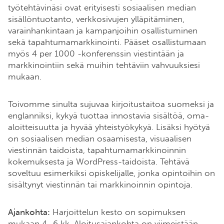
työtehtävinäsi ovat erityisesti sosiaalisen median
sisällöntuotanto, verkkosivujen ylläpitäminen,
varainhankintaan ja kampanjoihin osallistuminen
sekä tapahtumamarkkinointi. Pääset osallistumaan
myös 4 per 1000 -konferenssin viestintään ja
markkinointiin sekä muihin tehtäviin vahvuuksiesi
mukaan.
Toivomme sinulta sujuvaa kirjoitustaitoa suomeksi ja
englanniksi, kykyä tuottaa innostavia sisältöä, oma-
aloitteisuutta ja hyvää yhteistyökykyä. Lisäksi hyötyä
on sosiaalisen median osaamisesta, visuaalisen
viestinnän taidoista, tapahtumamarkkinoinnin
kokemuksesta ja WordPress-taidoista. Tehtävä
soveltuu esimerkiksi opiskelijalle, jonka opintoihin on
sisältynyt viestinnän tai markkinoinnin opintoja.
Ajankohta:
Harjoittelun kesto on sopimuksen
mukaan 4–6 kk. Aloitusajankohta on viimeistään