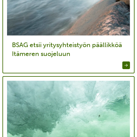
BSAG etsii yritysyhteistyön päällikköä
Itämeren suojeluun