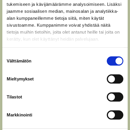
tukemiseen ja kävijämäärämme analysoimiseen. Lisäksi
jaamme sosiaalisen median, mainosalan ja analytiikka-
alan kumppaneillemme tietoja siitä, miten käytät
sivustoamme. Kumppanimme voivat yhdistää näitä
tietoja muihin tietoihin, joita olet antanut heille tai joita on
10.40–10.50
kerätty, kun olet käyttänyt heidän palvelujaan.
Tutkittu tieto uudistavan viljelyn
vakiinnuttamisessa
Suostumuksen
Tutkimuskoordinaattori Elisa
Välttämätön
valinta
Vainio, Ilmatieteen laitos.
Mieltymykset
Tilastot
Markkinointi
10.50–11.00
Uudistavasti viljellyn ohran hankinta