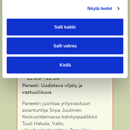
ja brändäys Anoralla – työkaluna
Näytä tiedot
Tehokurssi
Viestintä- ja vastuullisuusjohtaja
Petra Gräsbeck, Anora.
Salli kaikki
Salli valinta
Kiellä
11.00–11.30
Paneeli: Uudistava viljely ja
vastuullisuus
Paneelin juontaa yritysvastuun
asiantuntija Sirpa Juutinen.
Keskustelemassa kehityspäällikkö
Tuuli Hakala, Valio,
viljanhankintajohtaja Tero Hirvi,