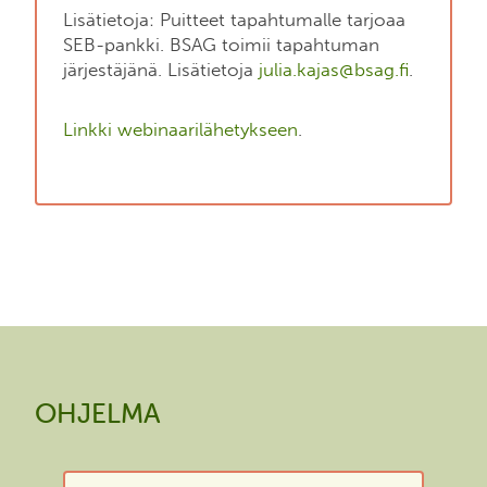
Lisätietoja: Puitteet tapahtumalle tarjoaa
SEB-pankki. BSAG toimii tapahtuman
järjestäjänä. Lisätietoja
julia.kajas@bsag.fi
.
Linkki webinaarilähetykseen
.
OHJELMA