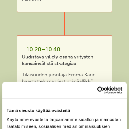
10.20–10.40
Uudistava viljely osana yritysten
kansainvälistä strategiaa
Tilaisuuden juontaja Emma Karin
haastattelussa viestintäpäällikkö
Nina Hannola, Suomen Nestlé,
ympäristökoordinaattori Hanna
Palomäki, Sinebrychoff ja
vastuullisuuspäällikkö Lumi
Tämä sivusto käyttää evästeitä
Parviainen, Hankkija.
Käytämme evästeitä tarjoamamme sisällön ja mainosten
räätälöimiseen, sosiaalisen median ominaisuuksien