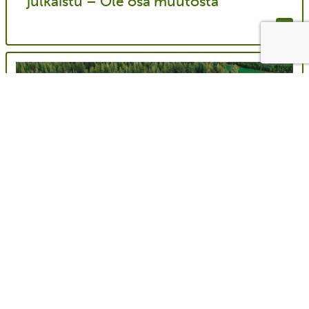
julkaistu – Ole osa muutosta