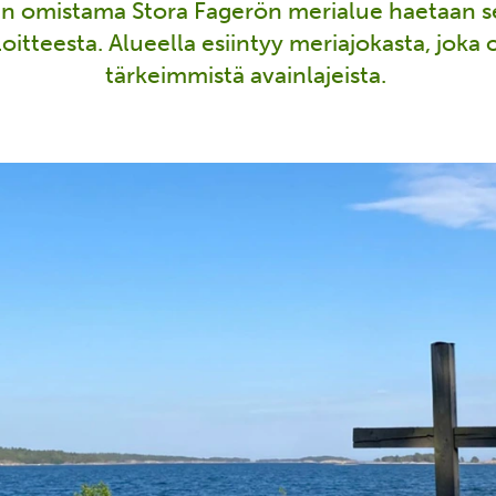
n omistama Stora Fagerön merialue haetaan se
loitteesta. Alueella esiintyy meriajokasta, joka
tärkeimmistä avainlajeista.