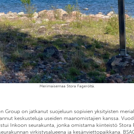
Merimaisemaa Stora Fageröltä.
on Group on jatkanut suojeluun sopivien yksityisten meria
vannut keskusteluja useiden maanomistajien kanssa. Vuo
ostui Inkoon seurakunta, jonka omistama kiinteistö Stora
i seurakunnan virkistysalueena ja kesänviettopaikkana. B