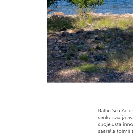
Baltic Sea Acti
seulontaa ja a
suojelusta inn
saarella toimi