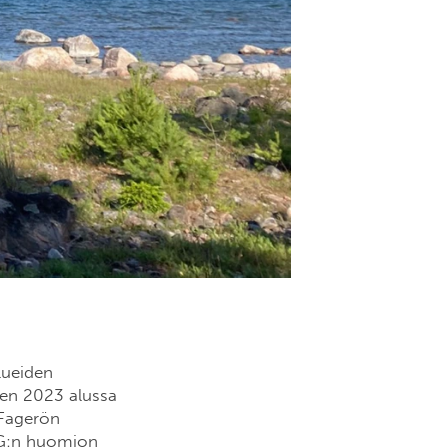
lueiden
den 2023 alussa
 Fagerön
SAG:n huomion