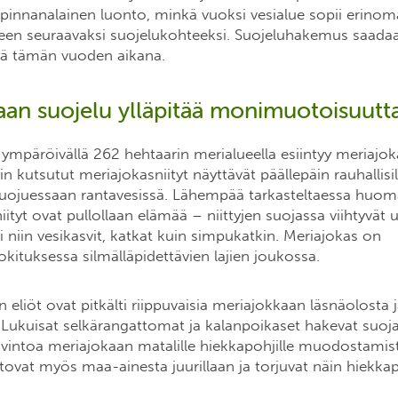
n pinnanalainen luonto, minkä vuoksi vesialue sopii erinoma
een seuraavaksi suojelukohteeksi. Suojeluhakemus saadaa
elä tämän vuoden aikana.
aan suojelu ylläpitää monimuotoisuutt
ympäröivällä 262 hehtaarin merialueella esiintyy meriajok
kin kutsutut meriajokasniityt näyttävät päällepäin rauhallisi
huojuessaan rantavesissä. Lähempää tarkasteltaessa huom
niityt ovat pullollaan elämää – niittyjen suojassa viihtyvät 
ksi niin vesikasvit, katkat kuin simpukatkin. Meriajokas on
kituksessa silmälläpidettävien lajien joukossa.
eliöt ovat pitkälti riippuvaisia meriajokkaan läsnäolosta 
. Lukuisat selkärangattomat ja kalanpoikaset hakevat suoj
vintoa meriajokaan matalille hiekkapohjille muodostamista
tovat myös maa-ainesta juurillaan ja torjuvat näin hiekka