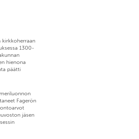
 kirkkoherraan
tuksessa 1300-
urakunnan
sen hienona
ta päätti
n meriluonnon
taneet Fagerön
luontoarvot
neuvoston jäsen
sessin