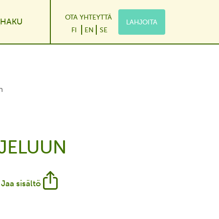
OTA YHTEYTTÄ
HAKU
LAHJOITA
le Dropdown
FI
EN
SE
n
OJELUUN
Jaa sisältö