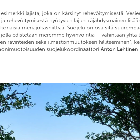
esimerkki lajista, joka on kärsinyt rehevöitymisestä. Vesie
a rehevöitymisestä hyötyvien lajien räjähdysmäinen lisää
konaisia meriajokasniittyjä. Suojelu on osa sitä suurempa
 jolla edistetään meremme hyvinvointia – vähintään yhtä 
en ravinteiden sekä ilmastonmuutoksen hillitseminen”,
ke
onimuotoisuuden suojelukoordinaattori
Anton Lehtinen