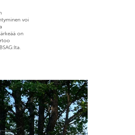
n
ntyminen voi
a
tärkeää on
rtoo
BSAG:lta.