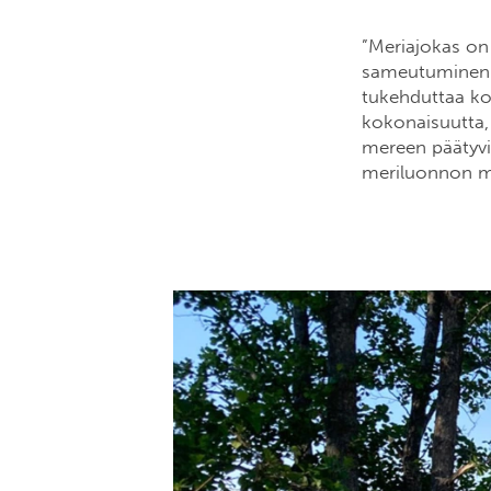
”Meriajokas on 
sameutuminen j
tukehduttaa ko
kokonaisuutta,
mereen päätyvi
meriluonnon m