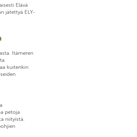
isesti Elävä
n jätettyä ELY-
a
asta. Itämeren
lta
aa kuitenkin
useiden
ja
aa petoja
 niityistä.
pohjien