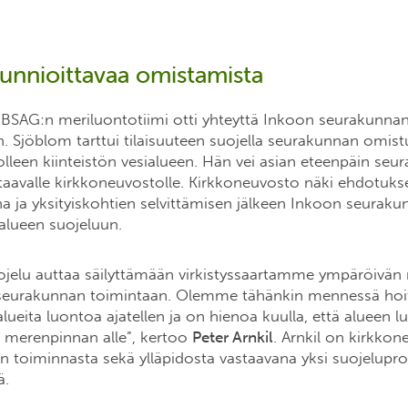
unnioittavaa omistamista
BSAG:n meriluontotiimi otti yhteyttä Inkoon seurakunnan
. Sjöblom tarttui tilaisuuteen suojella seurakunnan omis
 olleen kiinteistön vesialueen. Hän vei asian eteenpäin se
staavalle kirkkoneuvostolle. Kirkkoneuvosto näki ehdotuk
 ja yksityiskohtien selvittämisen jälkeen Inkoon seurakun
ialueen suojeluun.
ojelu auttaa säilyttämään virkistyssaartamme ympäröivä
 seurakunnan toimintaan. Olemme tähänkin mennessä hoi
ueita luontoa ajatellen ja on hienoa kuulla, että alueen 
 merenpinnan alle”,
kertoo
Peter Arnkil
. Arnkil on kirkko
n toiminnasta sekä ylläpidosta vastaavana yksi suojelupro
ä.