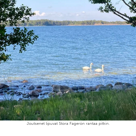
Joutsenet lipuvat Stora Fagerön rantaa pitkin.