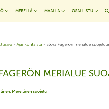
YÖ
MERELLÄ
MAALLA
OSALLISTU
opdown
Toggle Dropdown
Toggle Dropdown
Toggle Dropdown
Togg
Etusivu
-
Ajankohtaista
-
Stora Fagerön merialue suojeluu
FAGERÖN MERIALUE SU
tinen
Merellinen suojelu