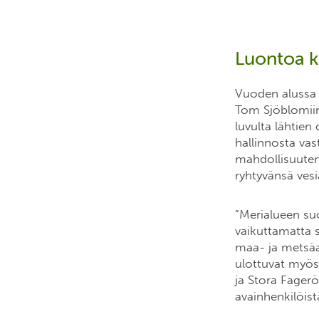
Luontoa k
Vuoden alussa 
Tom Sjöblomiin
luvulta lähtien
hallinnosta va
mahdollisuutena
ryhtyvänsä ves
”Merialueen su
vaikuttamatta
maa- ja metsäal
ulottuvat myös
ja Stora Fagerö
avainhenkilöist