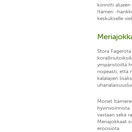
kiinnitti aluee
Itämeri -hankk
keskukselle vi
Meriajokk
Stora Fagerötä 
koralliriutoiksi
ympäristöiltä 
nopeasti, että 
kalalajien lisä
uhanalaisuusluo
Monet Itämeren 
hyvinvoinnista
vastaan sekä ra
Meriajokkaat si
eroosiota.