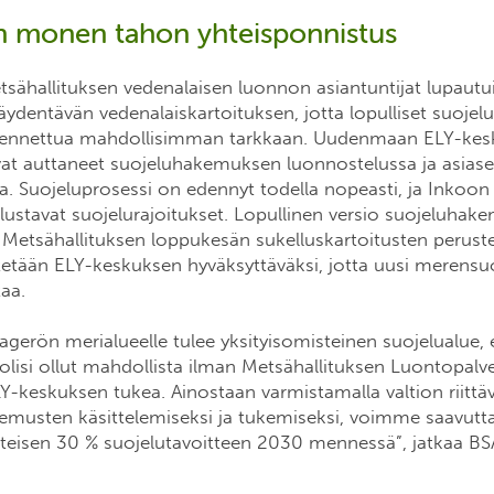
n monen tahon yhteisponnistus
tsähallituksen vedenalaisen luonnon asiantuntijat lupautu
ydentävän vedenalaiskartoituksen, jotta lopulliset suojelu
hdennettua mahdollisimman tarkkaan. Uudenmaan ELY-ke
ovat auttaneet suojeluhakemuksen luonnostelussa ja asias
a. Suojeluprosessi on edennyt todella nopeasti, ja Inkoo
lustavat suojelurajoitukset. Lopullinen versio suojeluhak
 Metsähallituksen loppukesän sukelluskartoitusten peruste
etetään ELY-keskuksen hyväksyttäväksi, jotta uusi merensu
taa.
agerön merialueelle tulee yksityisomisteinen suojelualue, 
lisi ollut mahdollista ilman Metsähallituksen Luontopalve
keskuksen tukea. Ainostaan varmistamalla valtion riittävä
emusten käsittelemiseksi ja tukemiseksi, voimme saavut
hteisen 30 % suojelutavoitteen 2030 mennessä”, jatkaa B