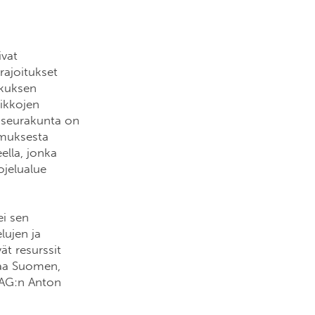
ivat
rajoitukset
skuksen
eikkojen
n seurakunta on
emuksesta
ella, jonka
ojelualue
ei sen
lujen ja
t resurssit
taa Suomen,
SAG:n Anton