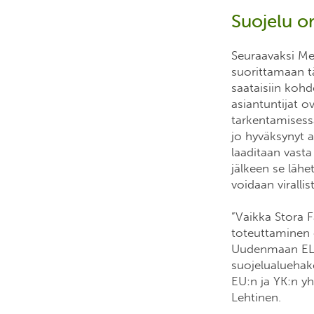
Suojelu o
Seuraavaksi Me
suorittamaan tä
saataisiin ko
asiantuntijat 
tarkentamisess
jo hyväksynyt a
laaditaan vasta
jälkeen se läh
voidaan virallis
”Vaikka Stora F
toteuttaminen o
Uudenmaan ELY-
suojelualuehak
EU:n ja YK:n y
Lehtinen.