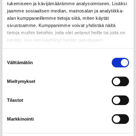
tukemiseen ja kävijämäärämme analysoimiseen. Lisäksi
jaamme sosiaalisen median, mainosalan ja analytiikka-
alan kumppaneillemme tietoja siitä, miten käytät
sivustoamme. Kumppanimme voivat yhdistää näitä
tietoja muihin tietoihin, joita olet antanut heille tai joita on
kerätty, kun olet käyttänyt heidän palvelujaan.
Suostumuksen
Välttämätön
valinta
Mieltymykset
Tilastot
Ajoimme
meriliikenteen jätevesien purkukieltoa
Suomen aluevesillä
yhtenä vaaliviestinämme ja
vaikutimme osaltamme siihen, että purkukiellosta on
Markkinointi
nyt lakialoite eduskunnan käsittelyssä. Läpi
mennessään laki vähentäisi kuormitusta Itämereen.