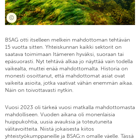
BSAG otti itselleen melkein mahdottoman tehtävän
15 vuotta sitten. Yhteiskunnan kaikki sektorit on
saatava toimimaan Itämeren hyväksi, suoraan tai
epäsuorasti. Nyt tehtävä alkaa jo näyttää vain todella
vaikealta, muttei enää mahdottomalta. Historia on
monesti osoittanut, että mahdottomat asiat ovat
vaikeita asioita, jotka vaativat vähän enemmän aikaa.
Näin on toivottavasti nytkin.
Vuosi 2023 oli tärkeä vuosi matkalla mahdottomasta
mahdolliseen. Vuoden aikana oli monenlaisia
huippukohtia, uusia avauksia ja toteutuneita
välitavoitteita. Niistä jokaisesta kiitos
yhteistyökumppaneille ja BSAG:n omalle väelle. Tässä