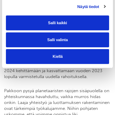
Se asettaisi myös vahvan esimerkin muille maille, ja
Näytä tiedot
herättää unelman jätteiden purkukiellosta koko
Itämeren alueella. Merellä tapahtui paljon muutakin:
työ toisen merellisen yksityisen suojelualueen
Salli kaikki
perustamiseksi etenee kovaa vauhtia ja uusia on
valmisteilla.
Salli valinta
Vaikuttamistyöllämme saimme
hyviä kirjauksia
hallitusohjelmaan
, Saaristomeren pilottitoiminnasta
Kiellä
ja muun muassa poikkihallinnollisen ruokastrategian
tarpeesta. Itämeren edunvalvontaa päästään vuonna
2024 kehittämään ja kasvattamaan vuoden 2023
lopulla varmistetulla uudella rahoituksella.
Pakkoon pysyä planetaaristen rajojen sisäpuolella on
yhteiskunnassa havahduttu, vaikka murros hidas
onkin. Laaja yhteistyö ja luottamuksen rakentaminen
ovat tärkeimpiä työkalujamme. Niihin pohjaten
uskomme, että voimme onnistua liki