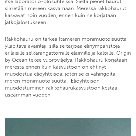
itse laboratorio-olosuhteissa. Sieltä pienet haurut
siirretään mereen kasvamaan. Meressä rakkohaurut
kasvavat noin vuoden, ennen kuin ne korjataan
jatkojalostukseen.
Rakkohauru on tärkeä Itämeren monimuotoisuutta
ylläpitävä avainlaji, sillä se tarjoaa elinympäristöjä
erilaisille selkärangattomille eläimille ja kaloille. Origin
by Ocean tekee vuoroviljelyä. Rakkohauru korjataan
merestä ennen kuin kasvustoon on ehtinyt
muodostua eliöyhteisöä, joten se ei vahingoita
meren monimuotoisuutta. Eliöyhteisön
muodostuminen rakkohaurukasvustoon kestää
useamman vuoden.