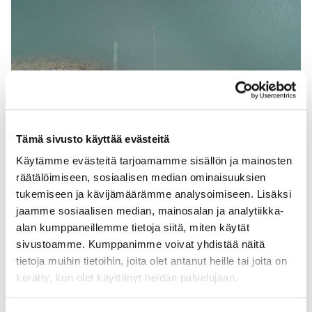
Rakkohaurun koeviljelyä Rymättylässä. Kuva: Origin by Ocean
Tämä sivusto käyttää evästeitä
Käytämme evästeitä tarjoamamme sisällön ja mainosten
räätälöimiseen, sosiaalisen median ominaisuuksien
Rakkohaurut sitovat Itämerestä rehevöittäviä
tukemiseen ja kävijämäärämme analysoimiseen. Lisäksi
ravinteita
jaamme sosiaalisen median, mainosalan ja analytiikka-
alan kumppaneillemme tietoja siitä, miten käytät
Rakkohaurun viljelemisen konkreettisin hyöty
sivustoamme. Kumppanimme voivat yhdistää näitä
Itämerelle liittyy rehevöitymisen hillitsemiseen.
tietoja muihin tietoihin, joita olet antanut heille tai joita on
Kasvaessaan haurut sitovat vedestä rehevöittäviä
kerätty, kun olet käyttänyt heidän palvelujaan.
ravinteita, ja rakkohaurusadon korjaamisen myötä
nämä kasvustoon sitoutuneet ravinteet poistuvat