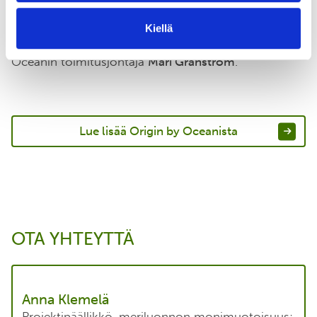
hyödyntäminen kestävään kaupalliseen toimintaan
Kiellä
on uutta ja on tärkeää, että tämä tehdään alusta
pitäen oikein ja läpinäkyvästi,” sanoo Origin by
Oceanin toimitusjohtaja
Mari Granström
.
Lue lisää Origin by Oceanista
OTA YHTEYTTÄ
Anna Klemelä
Projektipäällikkö, meriluonnon monimuotoisuus;