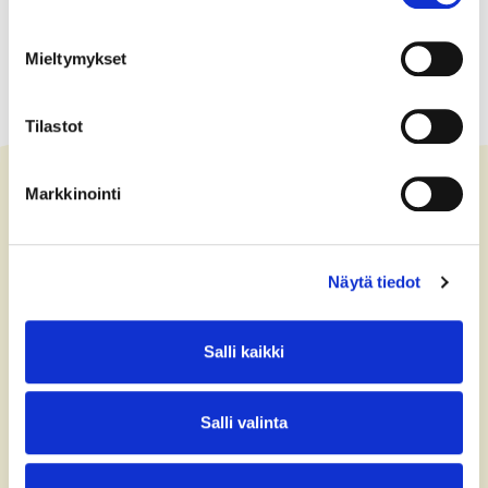
Mieltymykset
Tilastot
Markkinointi
Ota yhteyttä
Näytä tiedot
+358 (0)40 775 0686
office@bsag.fi
Salli kaikki
donations@bsag.fi
Salli valinta
Keilaranta 5
FI-02150 Espoo
Finland