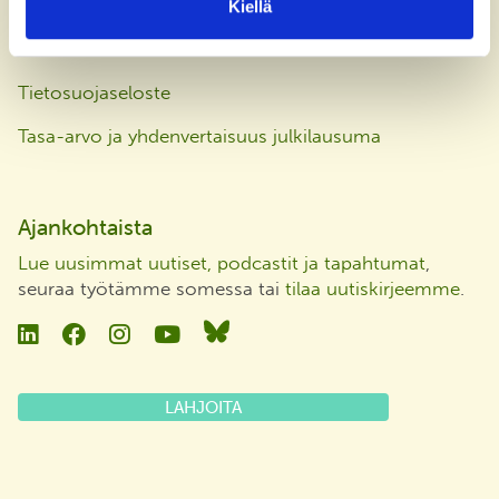
Kiellä
Laskutusosoite
Tietosuojaseloste
Tasa-arvo ja yhdenvertaisuus julkilausuma
Ajankohtaista
Lue uusimmat uutiset, podcastit ja tapahtumat
,
seuraa työtämme somessa tai
tilaa uutiskirjeemme
.
Linkedin
Facebook
Instagram
YouTube
Bluesky
LAHJOITA