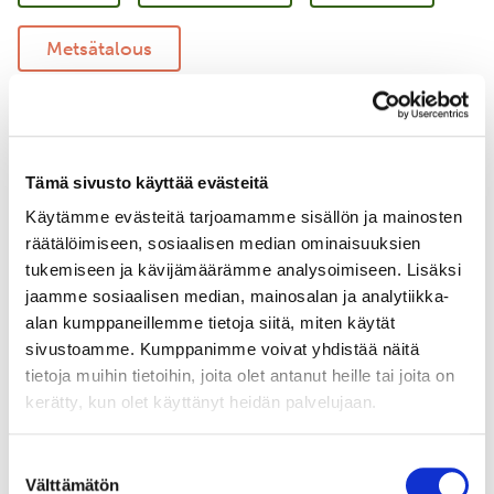
Metsätalous
Vastuullinen merenkulku
Merellinen suojelu
Tämä sivusto käyttää evästeitä
Käytämme evästeitä tarjoamamme sisällön ja mainosten
Uudistava maatalous
Yritysyhteistyö
räätälöimiseen, sosiaalisen median ominaisuuksien
tukemiseen ja kävijämäärämme analysoimiseen. Lisäksi
jaamme sosiaalisen median, mainosalan ja analytiikka-
alan kumppaneillemme tietoja siitä, miten käytät
sivustoamme. Kumppanimme voivat yhdistää näitä
tietoja muihin tietoihin, joita olet antanut heille tai joita on
kerätty, kun olet käyttänyt heidän palvelujaan.
Suostumuksen
Välttämätön
valinta