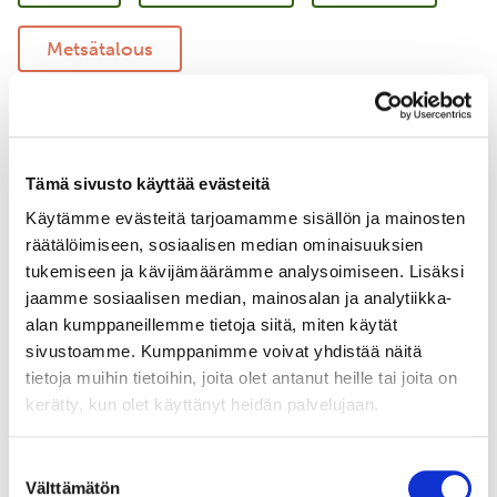
Metsätalous
Vastuullinen merenkulku
Merellinen suojelu
Tämä sivusto käyttää evästeitä
Käytämme evästeitä tarjoamamme sisällön ja mainosten
Uudistava maatalous
Yritysyhteistyö
räätälöimiseen, sosiaalisen median ominaisuuksien
tukemiseen ja kävijämäärämme analysoimiseen. Lisäksi
jaamme sosiaalisen median, mainosalan ja analytiikka-
alan kumppaneillemme tietoja siitä, miten käytät
sivustoamme. Kumppanimme voivat yhdistää näitä
tietoja muihin tietoihin, joita olet antanut heille tai joita on
kerätty, kun olet käyttänyt heidän palvelujaan.
Suostumuksen
Välttämätön
valinta