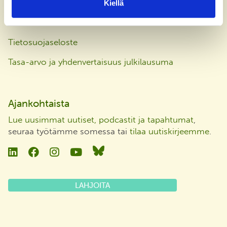
Kiellä
Laskutusosoite
Tietosuojaseloste
Tasa-arvo ja yhdenvertaisuus julkilausuma
Ajankohtaista
Lue uusimmat uutiset, podcastit ja tapahtumat
,
seuraa työtämme somessa tai
tilaa uutiskirjeemme
.
Linkedin
Facebook
Instagram
YouTube
Bluesky
LAHJOITA