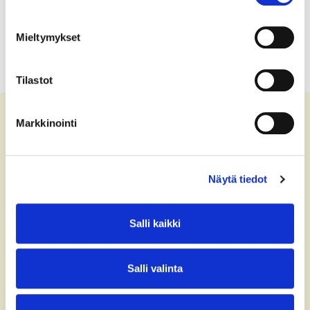
Mieltymykset
Tilastot
Markkinointi
Ota yhteyttä
Näytä tiedot
+358 (0)40 775 0686
office@bsag.fi
Salli kaikki
donations@bsag.fi
Salli valinta
Keilaranta 5
FI-02150 Espoo
Finland