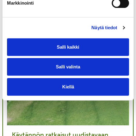
Markkinointi
Näytä tiedot
Salli kaikki
Salli valinta
Kiellä
Käytännön ratkaisut uudistavaan