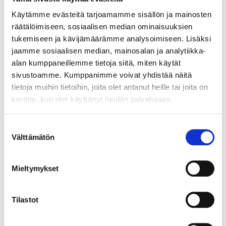
OTA YHTEYTTÄ
Käytämme evästeitä tarjoamamme sisällön ja mainosten
räätälöimiseen, sosiaalisen median ominaisuuksien
tukemiseen ja kävijämäärämme analysoimiseen. Lisäksi
jaamme sosiaalisen median, mainosalan ja analytiikka-
Pieta Jarva
alan kumppaneillemme tietoja siitä, miten käytät
Toimitusjohtaja
sivustoamme. Kumppanimme voivat yhdistää näitä
tietoja muihin tietoihin, joita olet antanut heille tai joita on
+358 50 338 1096
kerätty, kun olet käyttänyt heidän palvelujaan.
pieta.jarva@bsag.fi
Suostumuksen
Tutustu
Välttämätön
valinta
Mieltymykset
Tilastot
LUE MYÖS