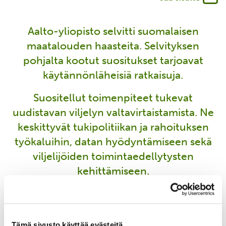
Aalto-yliopisto selvitti suomalaisen
maatalouden haasteita. Selvityksen
pohjalta kootut suositukset tarjoavat
käytännönläheisiä ratkaisuja.
Suositellut toimenpiteet tukevat
uudistavan viljelyn valtavirtaistamista. Ne
keskittyvät tukipolitiikan ja rahoituksen
työkaluihin, datan hyödyntämiseen sekä
viljelijöiden toimintaedellytysten
kehittämiseen.
Tutustu toimenpidesuositukseen
Tämä sivusto käyttää evästeitä