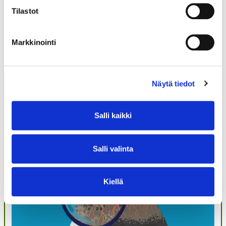
Tilastot
Markkinointi
LUE MYÖS
Näytä tiedot
Salli kaikki
Salli valinta
Kiellä