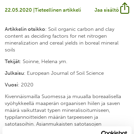
22.05.2020 |
Tieteellinen artikkeli
Jaa sisältö
Artikkelin otsikko
: Soil organic carbon and clay
content as deciding factors for net nitrogen
mineralization and cereal yields in boreal mineral
soils
Tekijät
: Soinne, Helena ym.
Julkaisu
: European Journal of Soil Science
Vuosi
: 2020
Kivennäismailla Suomessa ja muualla boreaalisella
vyöhykkeellä maaperän orgaanisen hiilen ja saven
määrä vaikuttavat typen mineralisoitumiseen,
typpilannoitteiden määrän tarpeeseen ja
satotasoihin. Asianmukaisten satotasojen
saavuttamiseksi viljelijät usein täydentävät maaperän