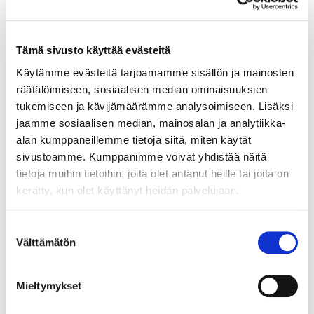
typpitasoja lannoituksella. Typpilannoitteen liiallisesta
levittämisestä aiheutuvien taloudellisten menetysten
ja negatiivisten ympäristövaikutusten välttämiseksi
Tämä sivusto käyttää evästeitä
on tarpeen arvioida maaperässä luontaisesti
esiintyvän, kasveille käyttökelpoisen typen määrä.
Käytämme evästeitä tarjoamamme sisällön ja mainosten
Tässä artikkelissa pyrittiin tunnistamaan maatilan
räätälöimiseen, sosiaalisen median ominaisuuksien
tasolla sovellettavia yksinkertaisia indikaattoreita
tukemiseen ja kävijämäärämme analysoimiseen. Lisäksi
maaperän typelle.
jaamme sosiaalisen median, mainosalan ja analytiikka-
alan kumppaneillemme tietoja siitä, miten käytät
Savimailla, joissa on korkea savespitoisuus suhteessa
sivustoamme. Kumppanimme voivat yhdistää näitä
hiilen määrään, todettiin olevan riski mataliin
tietoja muihin tietoihin, joita olet antanut heille tai joita on
satotasoihin. Typen mineralisaatio pieneni saves/hiili
kerätty, kun olet käyttänyt heidän palvelujaan.
-suhteen kasvaessa. Tutkimuksen perusteella pellon
korkeampi savespitoisuus vaatii siis enemmän
orgaanista hiiltä riittävien satojen saavuttamiseksi.
Suostumuksen
Välttämätön
Karkeilla kivennäismailla typen käytön tehokkuus
valinta
kasvoi maan orgaanisen hiilen myötä.
Mieltymykset
Lue artikkeli