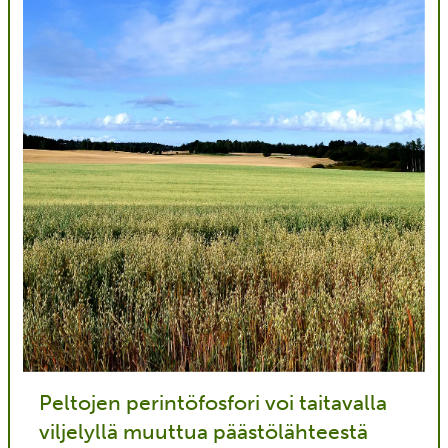
Peltojen perintöfosfori voi taitavalla
viljelyllä muuttua päästölähteestä