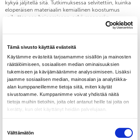
kykyä jäljitellä sitä. Tutkimuksessa selvitettiin, kuinka
eloperäisen materiaalin kemiallinen koostumus
vaikuttaa sen hajoamiseen, sekä maaperän
mikrobiyhteisön rakenteeseen. Tarkastelussa oli
mukana erilaisia lannoitteita ja maanparannusaineita,
kuten kerääjäkasveja, lantaa sekä
käsittelemättömänä että käsiteltynä, yhdyskuntien
Tämä sivusto käyttää evästeitä
puhdistamolietettä, kompostoitua järviruokoa,
Käytämme evästeitä tarjoamamme sisällön ja mainosten
metsäteollisuuden sivutuotteita sekä biohiiltä.
räätälöimiseen, sosiaalisen median ominaisuuksien
Tulosten mukaan materiaalin kemiallinen koostumus
tukemiseen ja kävijämäärämme analysoimiseen. Lisäksi
oli vahvasti yhteydessä sen hajoamiseen. Tuore
jaamme sosiaalisen median, mainosalan ja analytiikka-
kasviaines hajosi nopeimmin, ja kasvien juuret
alan kumppaneillemme tietoja siitä, miten käytät
maanpäällistä kasvibiomassaa hitaammin.
sivustoamme. Kumppanimme voivat yhdistää näitä
Materiaalin käsittely hidasti sen hajoamista.
tietoja muihin tietoihin, joita olet antanut heille tai joita on
Maaperän hiilimalli Yasso07 kykeni ennustamaan
kerätty, kun olet käyttänyt heidän palvelujaan.
hajotusta verrattain hyvin. Laboratoriokokeen
perusteella erilaiset eloperäiset materiaalit vaikuttavat
Suostumuksen
myös maan mikrobiyhteisön rakenteeseen. Kaikkien
Välttämätön
valinta
tarkasteltujen lannoitteiden tai