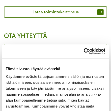
Lataa toimintakertomus
OTA YHTEYTTÄ
Pieta Jarva
Toimitusjohtaja
Tämä sivusto käyttää evästeitä
+358 50 338 1096
Käytämme evästeitä tarjoamamme sisällön ja mainosten
pieta.jarva@bsag.fi
räätälöimiseen, sosiaalisen median ominaisuuksien
tukemiseen ja kävijämäärämme analysoimiseen. Lisäksi
Tutustu
jaamme sosiaalisen median, mainosalan ja analytiikka-
alan kumppaneillemme tietoja siitä, miten käytät
sivustoamme. Kumppanimme voivat yhdistää näitä