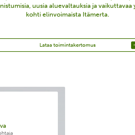
nnistumisia, uusia aluevaltauksia ja vaikuttavaa
kohti elinvoimaista Itämerta
.
Lataa toimintakertomus
rva
ohtaja