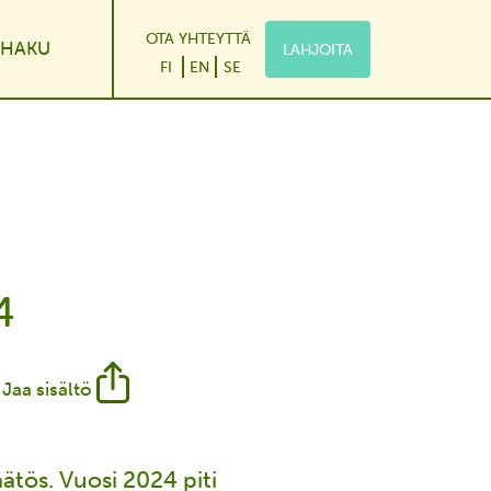
OTA YHTEYTTÄ
HAKU
LAHJOITA
le Dropdown
FI
EN
SE
4
Jaa sisältö
ätös. Vuosi 2024 piti