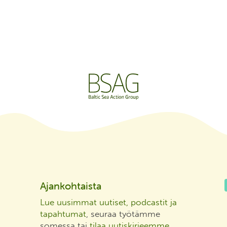
Ajankohtaista
Lue uusimmat uutiset, podcastit ja
tapahtumat
, seuraa työtämme
somessa tai
tilaa uutiskirjeemme
.