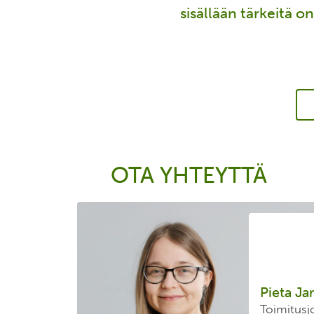
sisällään tärkeitä o
OTA YHTEYTTÄ
Pieta Ja
Toimitusj