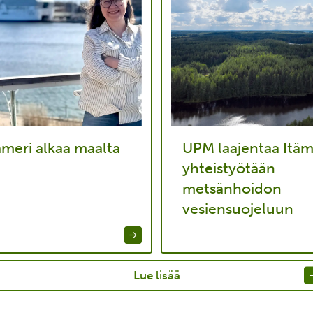
ämeri alkaa maalta
UPM laajentaa Itäm
yhteistyötään
metsänhoidon
vesiensuojeluun
Lue lisää