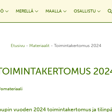
YÖ
MERELLÄ
MAALLA
OSALLISTU
opdown
Toggle Dropdown
Toggle Dropdown
Toggle Dropdown
Togg
Etusivu
-
Materiaalit
-
Toimintakertomus 2024
TOIMINTAKERTOMUS 202
fomateriaali
oupin vuoden 2024 toimintakertomus ja tilinpä