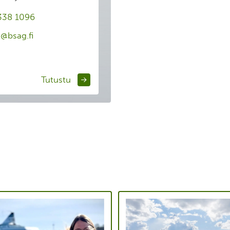
338 1096
a@bsag.fi
Tutustu