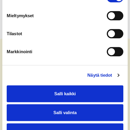
Mieltymykset
Tilastot
Markkinointi
Ota yhteyttä
Näytä tiedot
+358 (0)40 775 0686
office@bsag.fi
Salli kaikki
donations@bsag.fi
Salli valinta
Keilaranta 5
FI-02150 Espoo
Finland