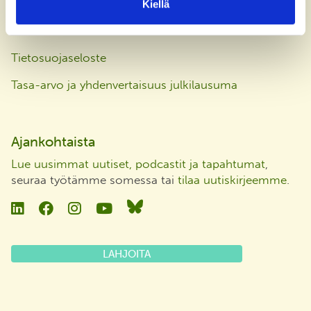
Kiellä
Laskutusosoite
Tietosuojaseloste
Tasa-arvo ja yhdenvertaisuus julkilausuma
Ajankohtaista
Lue uusimmat uutiset, podcastit ja tapahtumat
,
seuraa työtämme somessa tai
tilaa uutiskirjeemme
.
Linkedin
Facebook
Instagram
YouTube
Bluesky
LAHJOITA