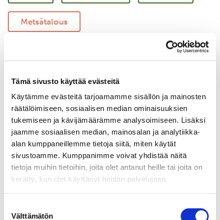
Metsätalous
Vastuullinen merenkulku
Merellinen suojelu
Tämä sivusto käyttää evästeitä
Käytämme evästeitä tarjoamamme sisällön ja mainosten
Uudistava maatalous
Yritysyhteistyö
räätälöimiseen, sosiaalisen median ominaisuuksien
tukemiseen ja kävijämäärämme analysoimiseen. Lisäksi
jaamme sosiaalisen median, mainosalan ja analytiikka-
alan kumppaneillemme tietoja siitä, miten käytät
sivustoamme. Kumppanimme voivat yhdistää näitä
tietoja muihin tietoihin, joita olet antanut heille tai joita on
kerätty, kun olet käyttänyt heidän palvelujaan.
Suostumuksen
Välttämätön
valinta