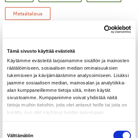
Metsätalous
Vastuullinen merenkulku
Merellinen suojelu
Tämä sivusto käyttää evästeitä
Käytämme evästeitä tarjoamamme sisällön ja mainosten
Uudistava maatalous
Yritysyhteistyö
räätälöimiseen, sosiaalisen median ominaisuuksien
tukemiseen ja kävijämäärämme analysoimiseen. Lisäksi
jaamme sosiaalisen median, mainosalan ja analytiikka-
alan kumppaneillemme tietoja siitä, miten käytät
sivustoamme. Kumppanimme voivat yhdistää näitä
tietoja muihin tietoihin, joita olet antanut heille tai joita on
kerätty, kun olet käyttänyt heidän palvelujaan.
Suostumuksen
Välttämätön
valinta