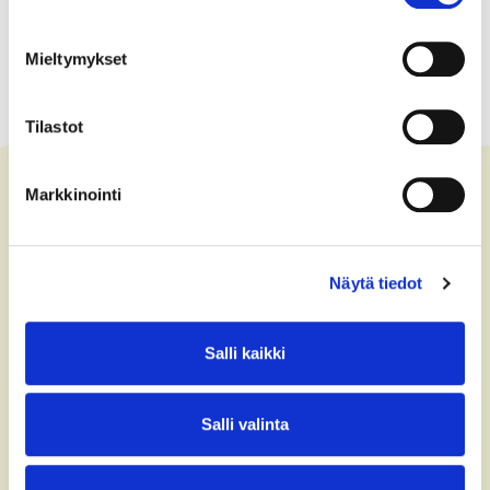
Mieltymykset
Tilastot
Markkinointi
Ota yhteyttä
Näytä tiedot
+358 (0)40 775 0686
office@bsag.fi
Salli kaikki
donations@bsag.fi
Salli valinta
Keilaranta 5
FI-02150 Espoo
Finland