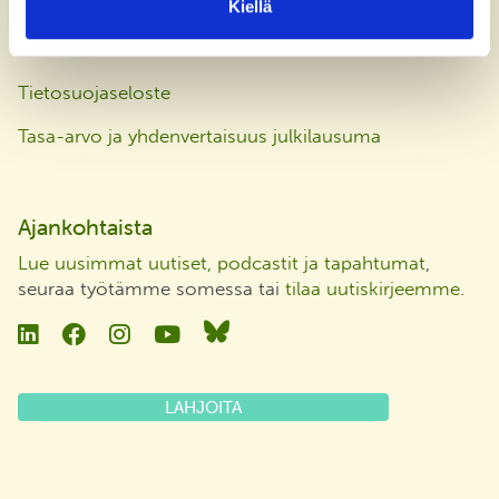
Kiellä
Laskutusosoite
Tietosuojaseloste
Tasa-arvo ja yhdenvertaisuus julkilausuma
Ajankohtaista
Lue uusimmat uutiset, podcastit ja tapahtumat
,
seuraa työtämme somessa tai
tilaa uutiskirjeemme
.
Linkedin
Facebook
Instagram
YouTube
Bluesky
LAHJOITA