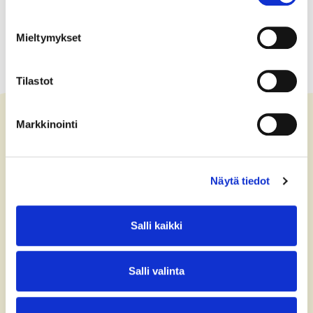
Mieltymykset
Tilastot
Markkinointi
Ota yhteyttä
Näytä tiedot
+358 (0)40 775 0686
office@bsag.fi
Salli kaikki
donations@bsag.fi
Salli valinta
Keilaranta 5
FI-02150 Espoo
Finland