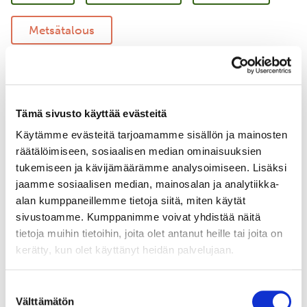
Metsätalous
Vastuullinen merenkulku
Merellinen suojelu
Tämä sivusto käyttää evästeitä
Käytämme evästeitä tarjoamamme sisällön ja mainosten
Uudistava maatalous
Yritysyhteistyö
räätälöimiseen, sosiaalisen median ominaisuuksien
tukemiseen ja kävijämäärämme analysoimiseen. Lisäksi
jaamme sosiaalisen median, mainosalan ja analytiikka-
alan kumppaneillemme tietoja siitä, miten käytät
sivustoamme. Kumppanimme voivat yhdistää näitä
tietoja muihin tietoihin, joita olet antanut heille tai joita on
kerätty, kun olet käyttänyt heidän palvelujaan.
Suostumuksen
Välttämätön
valinta