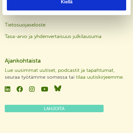
Kiellä
Laskutusosoite
Tietosuojaseloste
Tasa-arvo ja yhdenvertaisuus julkilausuma
Ajankohtaista
Lue uusimmat uutiset, podcastit ja tapahtumat
,
seuraa työtämme somessa tai
tilaa uutiskirjeemme
.
Linkedin
Facebook
Instagram
YouTube
Bluesky
LAHJOITA