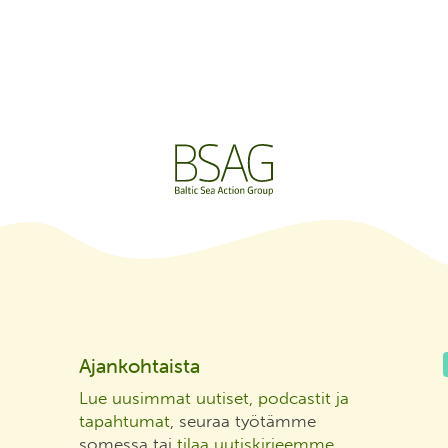
Ajankohtaista
Lue uusimmat uutiset, podcastit ja
tapahtumat
, seuraa työtämme
somessa tai
tilaa uutiskirjeemme
.