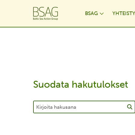
BSAG
YHTEIST
Toggle Dr
Suodata hakutulokset