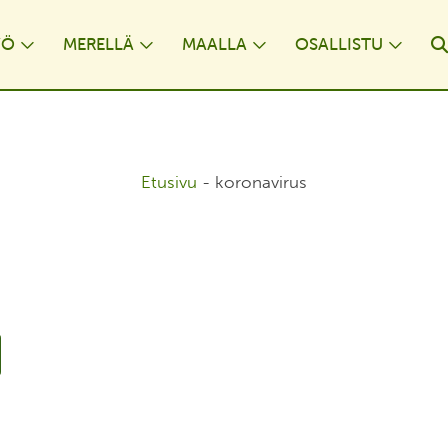
YÖ
MERELLÄ
MAALLA
OSALLISTU
opdown
Toggle Dropdown
Toggle Dropdown
Toggle Dropdown
Togg
Etusivu
-
koronavirus